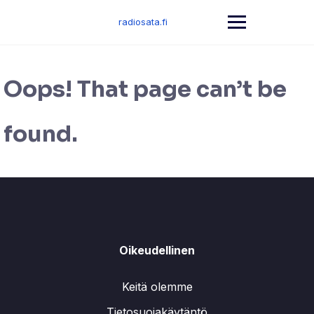
Skip
to
radiosata.fi
content
Oops! That page can’t be
found.
Oikeudellinen
Keitä olemme
Tietosuojakäytäntö