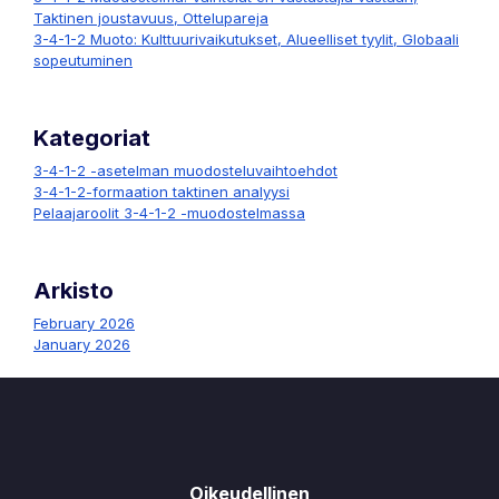
Taktinen joustavuus, Ottelupareja
3-4-1-2 Muoto: Kulttuurivaikutukset, Alueelliset tyylit, Globaali
sopeutuminen
Kategoriat
3-4-1-2 -asetelman muodosteluvaihtoehdot
3-4-1-2-formaation taktinen analyysi
Pelaajaroolit 3-4-1-2 -muodostelmassa
Arkisto
February 2026
January 2026
Oikeudellinen