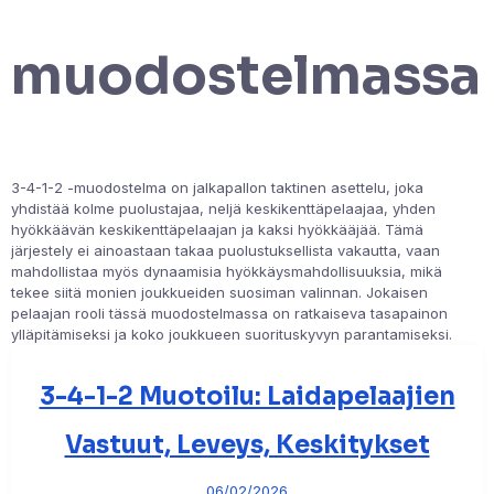
muodostelmassa
3-4-1-2 -muodostelma on jalkapallon taktinen asettelu, joka
yhdistää kolme puolustajaa, neljä keskikenttäpelaajaa, yhden
hyökkäävän keskikenttäpelaajan ja kaksi hyökkääjää. Tämä
järjestely ei ainoastaan takaa puolustuksellista vakautta, vaan
mahdollistaa myös dynaamisia hyökkäysmahdollisuuksia, mikä
tekee siitä monien joukkueiden suosiman valinnan. Jokaisen
pelaajan rooli tässä muodostelmassa on ratkaiseva tasapainon
ylläpitämiseksi ja koko joukkueen suorituskyvyn parantamiseksi.
3-4-1-2 Muotoilu: Laidapelaajien
Vastuut, Leveys, Keskitykset
06/02/2026