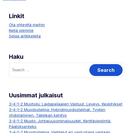
Posts
Linkit
navigation
Ota yhteyttä meihin
Keitä olemme
Selaa artikkeleita
Haku
Search
for:
Uusimmat julkaisut
3-4-1-2 Muotoilu: Laidapelaajien Vastuut, Leveys, Keskitykset
3-4-1-2 Muodostelma: Hybridimuodostelmat, Tyylien
yhdistäminen, Taktiikan kehitys
3-4-1-2 Muoto: Johtajuusominaisuudet, Kenttäviestintä,
Päätöksenteko
3-4-1-2 Muodostelma: Vaihtelut eri vastustajia vastaan,