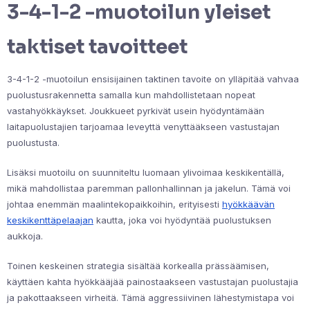
3-4-1-2 -muotoilun yleiset
taktiset tavoitteet
3-4-1-2 -muotoilun ensisijainen taktinen tavoite on ylläpitää vahvaa
puolustusrakennetta samalla kun mahdollistetaan nopeat
vastahyökkäykset. Joukkueet pyrkivät usein hyödyntämään
laitapuolustajien tarjoamaa leveyttä venyttääkseen vastustajan
puolustusta.
Lisäksi muotoilu on suunniteltu luomaan ylivoimaa keskikentällä,
mikä mahdollistaa paremman pallonhallinnan ja jakelun. Tämä voi
johtaa enemmän maalintekopaikkoihin, erityisesti
hyökkäävän
keskikenttäpelaajan
kautta, joka voi hyödyntää puolustuksen
aukkoja.
Toinen keskeinen strategia sisältää korkealla prässäämisen,
käyttäen kahta hyökkääjää painostaakseen vastustajan puolustajia
ja pakottaakseen virheitä. Tämä aggressiivinen lähestymistapa voi