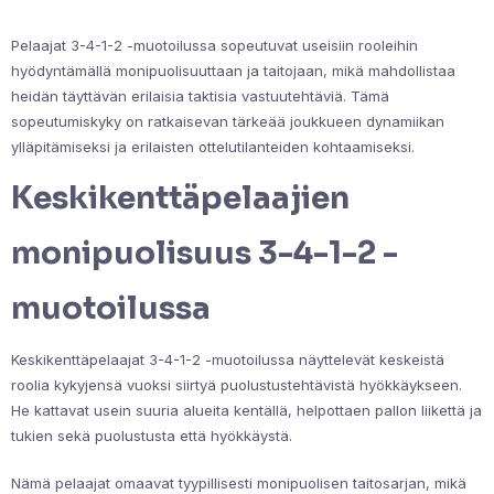
Pelaajat 3-4-1-2 -muotoilussa sopeutuvat useisiin rooleihin
hyödyntämällä monipuolisuuttaan ja taitojaan, mikä mahdollistaa
heidän täyttävän erilaisia taktisia vastuutehtäviä. Tämä
sopeutumiskyky on ratkaisevan tärkeää joukkueen dynamiikan
ylläpitämiseksi ja erilaisten ottelutilanteiden kohtaamiseksi.
Keskikenttäpelaajien
monipuolisuus 3-4-1-2 -
muotoilussa
Keskikenttäpelaajat 3-4-1-2 -muotoilussa näyttelevät keskeistä
roolia kykyjensä vuoksi siirtyä puolustustehtävistä hyökkäykseen.
He kattavat usein suuria alueita kentällä, helpottaen pallon liikettä ja
tukien sekä puolustusta että hyökkäystä.
Nämä pelaajat omaavat tyypillisesti monipuolisen taitosarjan, mikä