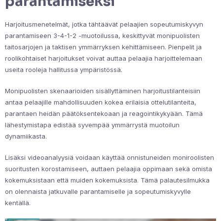
parantamiseksi
Harjoitusmenetelmät, jotka tähtäävät pelaajien sopeutumiskyvyn
parantamiseen 3-4-1-2 -muotoilussa, keskittyvät monipuolisten
taitosarjojen ja taktisen ymmärryksen kehittämiseen. Pienpelit ja
roolikohtaiset harjoitukset voivat auttaa pelaajia harjoittelemaan
useita rooleja hallitussa ympäristössä.
Monipuolisten skenaarioiden sisällyttäminen harjoitustilanteisiin
antaa pelaajille mahdollisuuden kokea erilaisia ottelutilanteita,
parantaen heidän päätöksentekoaan ja reagointikykyään. Tämä
lähestymistapa edistää syvempää ymmärrystä muotoilun
dynamiikasta.
Lisäksi videoanalyysiä voidaan käyttää onnistuneiden moniroolisten
suoritusten korostamiseen, auttaen pelaajia oppimaan sekä omista
kokemuksistaan että muiden kokemuksista. Tämä palautesilmukka
on olennaista jatkuvalle parantamiselle ja sopeutumiskyvylle
kentällä.