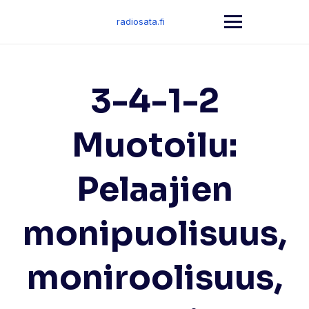
Skip
to
radiosata.fi
content
3-4-1-2
Muotoilu:
Pelaajien
monipuolisuus,
moniroolisuus,