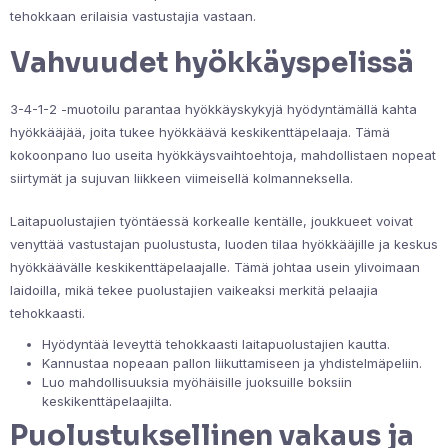
tehokkaan erilaisia vastustajia vastaan.
Vahvuudet hyökkäyspelissä
3-4-1-2 -muotoilu parantaa hyökkäyskykyjä hyödyntämällä kahta
hyökkääjää, joita tukee hyökkäävä keskikenttäpelaaja. Tämä
kokoonpano luo useita hyökkäysvaihtoehtoja, mahdollistaen nopeat
siirtymät ja sujuvan liikkeen viimeisellä kolmanneksella.
Laitapuolustajien työntäessä korkealle kentälle, joukkueet voivat
venyttää vastustajan puolustusta, luoden tilaa hyökkääjille ja keskus
hyökkäävälle keskikenttäpelaajalle. Tämä johtaa usein ylivoimaan
laidoilla, mikä tekee puolustajien vaikeaksi merkitä pelaajia
tehokkaasti.
Hyödyntää leveyttä tehokkaasti laitapuolustajien kautta.
Kannustaa nopeaan pallon liikuttamiseen ja yhdistelmäpeliin.
Luo mahdollisuuksia myöhäisille juoksuille boksiin
keskikenttäpelaajilta.
Puolustuksellinen vakaus ja