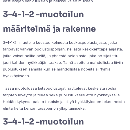
vastustajan vahvuuksien ja heikkouksien mukaan.
3-4-1-2 -muotoilun
määritelmä ja rakenne
3-4-1-2 -muotoilu koostuu kolmesta keskuspuolustajasta, jotka
tarjoavat vahvan puolustuspohjan, neljästä keskikenttäpelaajasta,
jotka voivat hallita peliä, ja yhdestä pelaajasta, joka on sijoitettu
juuri kahden hyökkääjän taakse. Tämä asettelu mahdollistaa tiiviin
puolustuksen samalla kun se mahdollistaa nopeita siirtymiä
hyökkäykseen.
Tässä muotoilussa laitapuolustajat näyttelevät keskeistä roolia,
tarjoten leveyttä ja tukea sekä puolustukselle että hyökkäykselle.
Heidän kykynsä palata takaisin ja liittyä hyökkäykseen tekee heistä
elintärkeitä kentän tasapainon ylläpitämiseksi.
3-4-1-2 -muotoilun