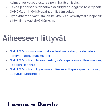
kolmea keskuspuolustajaa pelin hallitsemiseksi.
Takaa jääneissä skenaarioissa siirrytään aggressiivisempaan
3-4-2-1:een hyökkäyspaineen lisäämiseksi.
Hyödynnetään vastustajien heikkouksia keskittymällä nopeisiin
siirtymiin ja vastahyökkäyksiin.
Aiheeseen liittyvät
3-4-1-2 Muodostelma: Historialliset variaatiot, Taktikoiden
kehitys, Tapaustutkimukset
3-4-1-2 Muotoilu: Nuorisokehitys Pelaajaroolissa, Roolimallina,
Taitojen Hankinta
3-4-1-2 Muotoilu: Hyökkäävän Keskikenttäpelaajan Tehtävät,
Luovuus, Maalinteko
Leave a Reply