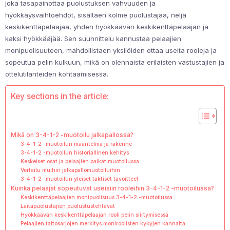
joka tasapainottaa puolustuksen vahvuuden ja
hyökkäysvaihtoehdot, sisältäen kolme puolustajaa, neljä
keskikenttäpelaajaa, yhden hyökkäävän keskikenttäpelaajan ja
kaksi hyökkääjää. Sen suunnittelu kannustaa pelaajien
monipuolisuuteen, mahdollistaen yksilöiden ottaa useita rooleja ja
sopeutua pelin kulkuun, mikä on olennaista erilaisten vastustajien ja
ottelutilanteiden kohtaamisessa.
Key sections in the article:
Mikä on 3-4-1-2 -muotoilu jalkapallossa?
3-4-1-2 -muotoilun määritelmä ja rakenne
3-4-1-2 -muotoilun historiallinen kehitys
Keskeiset osat ja pelaajien paikat muotoilussa
Vertailu muihin jalkapallomuotoiluihin
3-4-1-2 -muotoilun yleiset taktiset tavoitteet
Kuinka pelaajat sopeutuvat useisiin rooleihin 3-4-1-2 -muotoilussa?
Keskikenttäpelaajien monipuolisuus 3-4-1-2 -muotoilussa
Laitapuolustajien puolustustehtävät
Hyökkäävän keskikenttäpelaajan rooli pelin siirtymisessä
Pelaajien taitosarjojen merkitys moniroolisten kykyjen kannalta