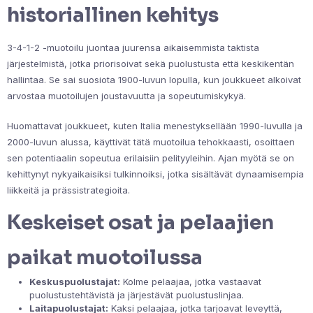
historiallinen kehitys
3-4-1-2 -muotoilu juontaa juurensa aikaisemmista taktista
järjestelmistä, jotka priorisoivat sekä puolustusta että keskikentän
hallintaa. Se sai suosiota 1900-luvun lopulla, kun joukkueet alkoivat
arvostaa muotoilujen joustavuutta ja sopeutumiskykyä.
Huomattavat joukkueet, kuten Italia menestyksellään 1990-luvulla ja
2000-luvun alussa, käyttivät tätä muotoilua tehokkaasti, osoittaen
sen potentiaalin sopeutua erilaisiin pelityyleihin. Ajan myötä se on
kehittynyt nykyaikaisiksi tulkinnoiksi, jotka sisältävät dynaamisempia
liikkeitä ja prässistrategioita.
Keskeiset osat ja pelaajien
paikat muotoilussa
Keskuspuolustajat:
Kolme pelaajaa, jotka vastaavat
puolustustehtävistä ja järjestävät puolustuslinjaa.
Laitapuolustajat:
Kaksi pelaajaa, jotka tarjoavat leveyttä,