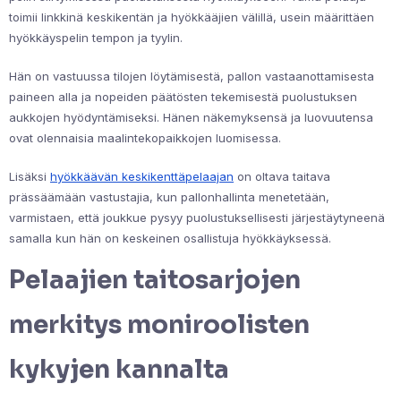
toimii linkkinä keskikentän ja hyökkääjien välillä, usein määrittäen
hyökkäyspelin tempon ja tyylin.
Hän on vastuussa tilojen löytämisestä, pallon vastaanottamisesta
paineen alla ja nopeiden päätösten tekemisestä puolustuksen
aukkojen hyödyntämiseksi. Hänen näkemyksensä ja luovuutensa
ovat olennaisia maalintekopaikkojen luomisessa.
Lisäksi
hyökkäävän keskikenttäpelaajan
on oltava taitava
prässäämään vastustajia, kun pallonhallinta menetetään,
varmistaen, että joukkue pysyy puolustuksellisesti järjestäytyneenä
samalla kun hän on keskeinen osallistuja hyökkäyksessä.
Pelaajien taitosarjojen
merkitys moniroolisten
kykyjen kannalta