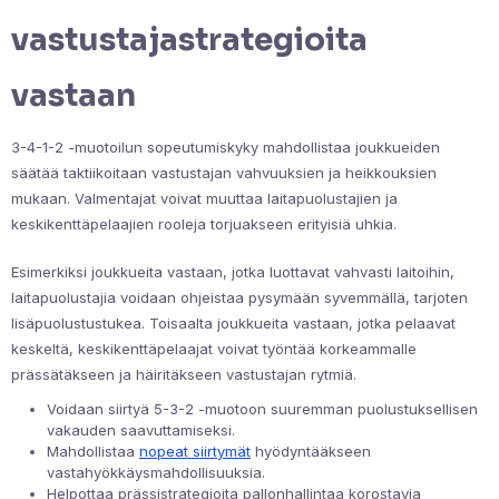
vastustajastrategioita
vastaan
3-4-1-2 -muotoilun sopeutumiskyky mahdollistaa joukkueiden
säätää taktiikoitaan vastustajan vahvuuksien ja heikkouksien
mukaan. Valmentajat voivat muuttaa laitapuolustajien ja
keskikenttäpelaajien rooleja torjuakseen erityisiä uhkia.
Esimerkiksi joukkueita vastaan, jotka luottavat vahvasti laitoihin,
laitapuolustajia voidaan ohjeistaa pysymään syvemmällä, tarjoten
lisäpuolustustukea. Toisaalta joukkueita vastaan, jotka pelaavat
keskeltä, keskikenttäpelaajat voivat työntää korkeammalle
prässätäkseen ja häiritäkseen vastustajan rytmiä.
Voidaan siirtyä 5-3-2 -muotoon suuremman puolustuksellisen
vakauden saavuttamiseksi.
Mahdollistaa
nopeat siirtymät
hyödyntääkseen
vastahyökkäysmahdollisuuksia.
Helpottaa prässistrategioita pallonhallintaa korostavia