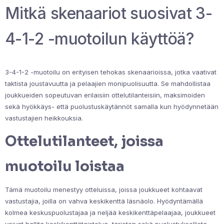
Mitkä skenaariot suosivat 3-
4-1-2 -muotoilun käyttöä?
3-4-1-2 -muotoilu on erityisen tehokas skenaarioissa, jotka vaativat
taktista joustavuutta ja pelaajien monipuolisuutta. Se mahdollistaa
joukkueiden sopeutuvan erilaisiin ottelutilanteisiin, maksimoiden
sekä hyökkäys- että puolustuskäytännöt samalla kun hyödynnetään
vastustajien heikkouksia.
Ottelutilanteet, joissa
muotoilu loistaa
Tämä muotoilu menestyy otteluissa, joissa joukkueet kohtaavat
vastustajia, joilla on vahva keskikenttä läsnäolo. Hyödyntämällä
kolmea keskuspuolustajaa ja neljää keskikenttäpelaajaa, joukkueet