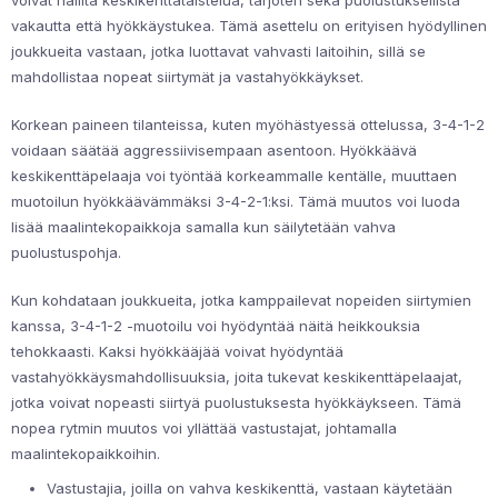
voivat hallita keskikenttätaistelua, tarjoten sekä puolustuksellista
vakautta että hyökkäystukea. Tämä asettelu on erityisen hyödyllinen
joukkueita vastaan, jotka luottavat vahvasti laitoihin, sillä se
mahdollistaa nopeat siirtymät ja vastahyökkäykset.
Korkean paineen tilanteissa, kuten myöhästyessä ottelussa, 3-4-1-2
voidaan säätää aggressiivisempaan asentoon. Hyökkäävä
keskikenttäpelaaja voi työntää korkeammalle kentälle, muuttaen
muotoilun hyökkäävämmäksi 3-4-2-1:ksi. Tämä muutos voi luoda
lisää maalintekopaikkoja samalla kun säilytetään vahva
puolustuspohja.
Kun kohdataan joukkueita, jotka kamppailevat nopeiden siirtymien
kanssa, 3-4-1-2 -muotoilu voi hyödyntää näitä heikkouksia
tehokkaasti. Kaksi hyökkääjää voivat hyödyntää
vastahyökkäysmahdollisuuksia, joita tukevat keskikenttäpelaajat,
jotka voivat nopeasti siirtyä puolustuksesta hyökkäykseen. Tämä
nopea rytmin muutos voi yllättää vastustajat, johtamalla
maalintekopaikkoihin.
Vastustajia, joilla on vahva keskikenttä, vastaan käytetään