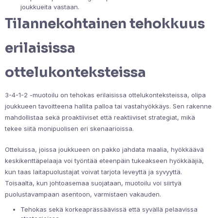
joukkueita vastaan.
Tilannekohtainen tehokkuus
erilaisissa
ottelukonteksteissa
3-4-1-2 -muotoilu on tehokas erilaisissa ottelukonteksteissa, olipa
joukkueen tavoitteena hallita palloa tai vastahyökkäys. Sen rakenne
mahdollistaa sekä proaktiiviset että reaktiiviset strategiat, mikä
tekee siitä monipuolisen eri skenaarioissa.
Otteluissa, joissa joukkueen on pakko jahdata maalia, hyökkäävä
keskikenttäpelaaja voi työntää eteenpäin tukeakseen hyökkääjiä,
kun taas laitapuolustajat voivat tarjota leveyttä ja syvyyttä.
Toisaalta, kun johtoasemaa suojataan, muotoilu voi siirtyä
puolustavampaan asentoon, varmistaen vakauden.
Tehokas sekä korkeaprässäävissä että syvällä pelaavissa