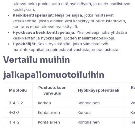
tukevat sekä puolustusta että hyökkäystä, ja usein osallistuvat
keskityksiin.
Keskikenttäpelaajat:
Neljä pelaajaa, jotka hallitsevat
keskikenttää, joista ainakin yksi keskittyy puolustustehtäviin,
kun taas muut tukevat hyökkäystä.
Hyökkäävä keskikenttäpelaaja:
Yksi pelaaja, joka yhdistää
keskikentän ja hyökkääjät, luoden maalintekopaikkoja.
Hyökkääjät:
Kaksi hyökkääjää, jotka viimeistelevät
maalintekopaikat ja painostavat vastustajan puolustusta.
Vertailu muihin
jalkapallomuotoiluihin
Puolustuksen
K
Muotoilu
Hyökkäyspotentiaali
vahvuus
3-4-1-2
Korkea
Kohtalainen
V
4-3-3
Kohtalainen
Korkea
Ko
4-4-2
Kohtalainen
Kohtalainen
He