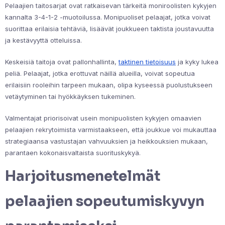
Pelaajien taitosarjat ovat ratkaisevan tärkeitä moniroolisten kykyjen
kannalta 3-4-1-2 -muotoilussa. Monipuoliset pelaajat, jotka voivat
suorittaa erilaisia tehtäviä, lisäävät joukkueen taktista joustavuutta
ja kestävyyttä otteluissa.
Keskeisiä taitoja ovat pallonhallinta,
taktinen tietoisuus
ja kyky lukea
peliä. Pelaajat, jotka erottuvat näillä alueilla, voivat sopeutua
erilaisiin rooleihin tarpeen mukaan, olipa kyseessä puolustukseen
vetäytyminen tai hyökkäyksen tukeminen.
Valmentajat priorisoivat usein monipuolisten kykyjen omaavien
pelaajien rekrytoimista varmistaakseen, että joukkue voi mukauttaa
strategiaansa vastustajan vahvuuksien ja heikkouksien mukaan,
parantaen kokonaisvaltaista suorituskykyä.
Harjoitusmenetelmät
pelaajien sopeutumiskyvyn