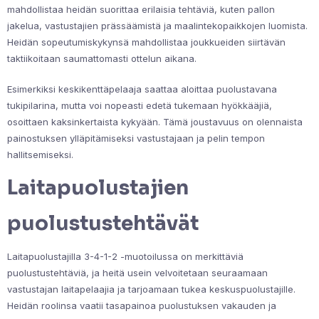
mahdollistaa heidän suorittaa erilaisia tehtäviä, kuten pallon
jakelua, vastustajien prässäämistä ja maalintekopaikkojen luomista.
Heidän sopeutumiskykynsä mahdollistaa joukkueiden siirtävän
taktiikoitaan saumattomasti ottelun aikana.
Esimerkiksi keskikenttäpelaaja saattaa aloittaa puolustavana
tukipilarina, mutta voi nopeasti edetä tukemaan hyökkääjiä,
osoittaen kaksinkertaista kykyään. Tämä joustavuus on olennaista
painostuksen ylläpitämiseksi vastustajaan ja pelin tempon
hallitsemiseksi.
Laitapuolustajien
puolustustehtävät
Laitapuolustajilla 3-4-1-2 -muotoilussa on merkittäviä
puolustustehtäviä, ja heitä usein velvoitetaan seuraamaan
vastustajan laitapelaajia ja tarjoamaan tukea keskuspuolustajille.
Heidän roolinsa vaatii tasapainoa puolustuksen vakauden ja