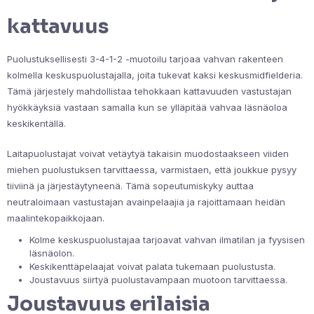
kattavuus
Puolustuksellisesti 3-4-1-2 -muotoilu tarjoaa vahvan rakenteen
kolmella keskuspuolustajalla, joita tukevat kaksi keskusmidfielderia.
Tämä järjestely mahdollistaa tehokkaan kattavuuden vastustajan
hyökkäyksiä vastaan samalla kun se ylläpitää vahvaa läsnäoloa
keskikentällä.
Laitapuolustajat voivat vetäytyä takaisin muodostaakseen viiden
miehen puolustuksen tarvittaessa, varmistaen, että joukkue pysyy
tiiviinä ja järjestäytyneenä. Tämä sopeutumiskyky auttaa
neutraloimaan vastustajan avainpelaajia ja rajoittamaan heidän
maalintekopaikkojaan.
Kolme keskuspuolustajaa tarjoavat vahvan ilmatilan ja fyysisen
läsnäolon.
Keskikenttäpelaajat voivat palata tukemaan puolustusta.
Joustavuus siirtyä puolustavampaan muotoon tarvittaessa.
Joustavuus erilaisia