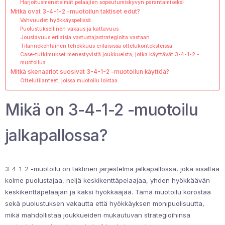
Harjoitusmenetelmät pelaajien sopeutumiskyvyn parantamiseksi
Mitkä ovat 3-4-1-2 -muotoilun taktiset edut?
Vahvuudet hyökkäyspelissä
Puolustuksellinen vakaus ja kattavuus
Joustavuus erilaisia vastustajastrategioita vastaan
Tilannekohtainen tehokkuus erilaisissa ottelukonteksteissa
Case-tutkimukset menestyvistä joukkueista, jotka käyttävät 3-4-1-2 -
muotoilua
Mitkä skenaariot suosivat 3-4-1-2 -muotoilun käyttöä?
Ottelutilanteet, joissa muotoilu loistaa
Mikä on 3-4-1-2 -muotoilu
jalkapallossa?
3-4-1-2 -muotoilu on taktinen järjestelmä jalkapallossa, joka sisältää
kolme puolustajaa, neljä keskikenttäpelaajaa, yhden hyökkäävän
keskikenttäpelaajan ja kaksi hyökkääjää. Tämä muotoilu korostaa
sekä puolustuksen vakautta että hyökkäyksen monipuolisuutta,
mikä mahdollistaa joukkueiden mukautuvan strategioihinsa