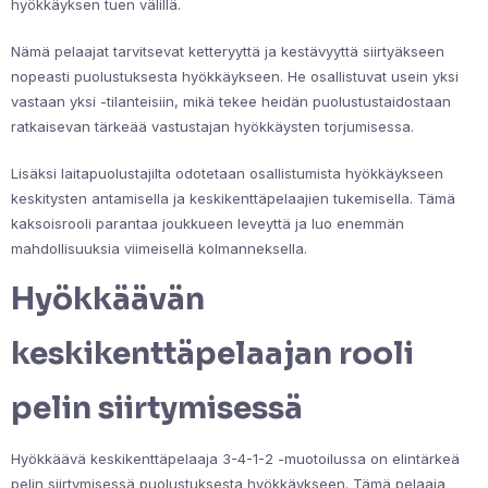
hyökkäyksen tuen välillä.
Nämä pelaajat tarvitsevat ketteryyttä ja kestävyyttä siirtyäkseen
nopeasti puolustuksesta hyökkäykseen. He osallistuvat usein yksi
vastaan yksi -tilanteisiin, mikä tekee heidän puolustustaidostaan
ratkaisevan tärkeää vastustajan hyökkäysten torjumisessa.
Lisäksi laitapuolustajilta odotetaan osallistumista hyökkäykseen
keskitysten antamisella ja keskikenttäpelaajien tukemisella. Tämä
kaksoisrooli parantaa joukkueen leveyttä ja luo enemmän
mahdollisuuksia viimeisellä kolmanneksella.
Hyökkäävän
keskikenttäpelaajan rooli
pelin siirtymisessä
Hyökkäävä keskikenttäpelaaja 3-4-1-2 -muotoilussa on elintärkeä
pelin siirtymisessä puolustuksesta hyökkäykseen. Tämä pelaaja