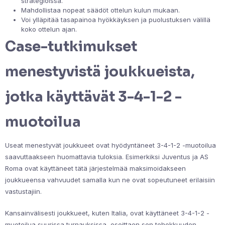
strategioissa.
Mahdollistaa nopeat säädöt ottelun kulun mukaan.
Voi ylläpitää tasapainoa hyökkäyksen ja puolustuksen välillä
koko ottelun ajan.
Case-tutkimukset
menestyvistä joukkueista,
jotka käyttävät 3-4-1-2 -
muotoilua
Useat menestyvät joukkueet ovat hyödyntäneet 3-4-1-2 -muotoilua
saavuttaakseen huomattavia tuloksia. Esimerkiksi Juventus ja AS
Roma ovat käyttäneet tätä järjestelmää maksimoidakseen
joukkueensa vahvuudet samalla kun ne ovat sopeutuneet erilaisiin
vastustajiin.
Kansainvälisesti joukkueet, kuten Italia, ovat käyttäneet 3-4-1-2 -
muotoilua suurissa turnauksissa, osoittaen sen tehokkuuden