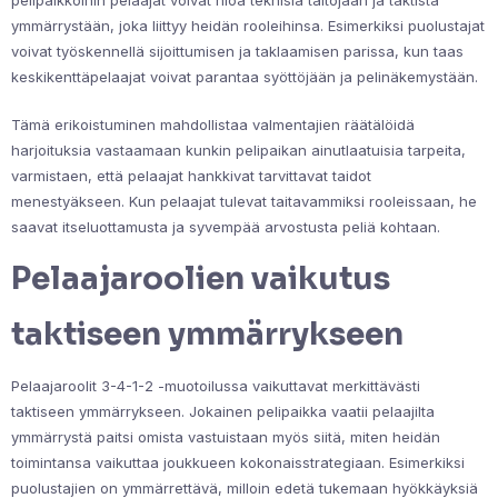
pelipaikkoihin pelaajat voivat hioa teknisiä taitojaan ja taktista
ymmärrystään, joka liittyy heidän rooleihinsa. Esimerkiksi puolustajat
voivat työskennellä sijoittumisen ja taklaamisen parissa, kun taas
keskikenttäpelaajat voivat parantaa syöttöjään ja pelinäkemystään.
Tämä erikoistuminen mahdollistaa valmentajien räätälöidä
harjoituksia vastaamaan kunkin pelipaikan ainutlaatuisia tarpeita,
varmistaen, että pelaajat hankkivat tarvittavat taidot
menestyäkseen. Kun pelaajat tulevat taitavammiksi rooleissaan, he
saavat itseluottamusta ja syvempää arvostusta peliä kohtaan.
Pelaajaroolien vaikutus
taktiseen ymmärrykseen
Pelaajaroolit 3-4-1-2 -muotoilussa vaikuttavat merkittävästi
taktiseen ymmärrykseen. Jokainen pelipaikka vaatii pelaajilta
ymmärrystä paitsi omista vastuistaan myös siitä, miten heidän
toimintansa vaikuttaa joukkueen kokonaisstrategiaan. Esimerkiksi
puolustajien on ymmärrettävä, milloin edetä tukemaan hyökkäyksiä