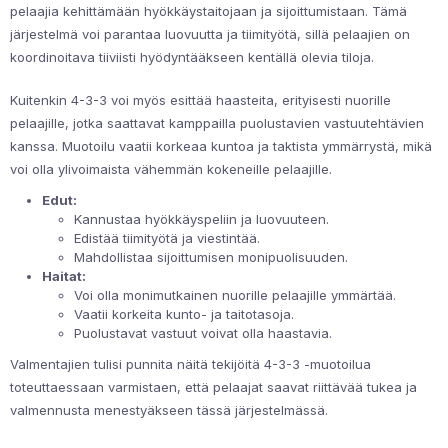
pelaajia kehittämään hyökkäystaitojaan ja sijoittumistaan. Tämä
järjestelmä voi parantaa luovuutta ja tiimityötä, sillä pelaajien on
koordinoitava tiiviisti hyödyntääkseen kentällä olevia tiloja.
Kuitenkin 4-3-3 voi myös esittää haasteita, erityisesti nuorille
pelaajille, jotka saattavat kamppailla puolustavien vastuutehtävien
kanssa. Muotoilu vaatii korkeaa kuntoa ja taktista ymmärrystä, mikä
voi olla ylivoimaista vähemmän kokeneille pelaajille.
Edut:
Kannustaa hyökkäyspeliin ja luovuuteen.
Edistää tiimityötä ja viestintää.
Mahdollistaa sijoittumisen monipuolisuuden.
Haitat:
Voi olla monimutkainen nuorille pelaajille ymmärtää.
Vaatii korkeita kunto- ja taitotasoja.
Puolustavat vastuut voivat olla haastavia.
Valmentajien tulisi punnita näitä tekijöitä 4-3-3 -muotoilua
toteuttaessaan varmistaen, että pelaajat saavat riittävää tukea ja
valmennusta menestyäkseen tässä järjestelmässä.