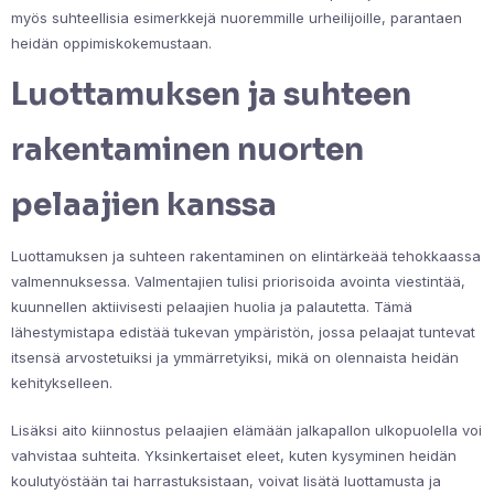
myös suhteellisia esimerkkejä nuoremmille urheilijoille, parantaen
heidän oppimiskokemustaan.
Luottamuksen ja suhteen
rakentaminen nuorten
pelaajien kanssa
Luottamuksen ja suhteen rakentaminen on elintärkeää tehokkaassa
valmennuksessa. Valmentajien tulisi priorisoida avointa viestintää,
kuunnellen aktiivisesti pelaajien huolia ja palautetta. Tämä
lähestymistapa edistää tukevan ympäristön, jossa pelaajat tuntevat
itsensä arvostetuiksi ja ymmärretyiksi, mikä on olennaista heidän
kehitykselleen.
Lisäksi aito kiinnostus pelaajien elämään jalkapallon ulkopuolella voi
vahvistaa suhteita. Yksinkertaiset eleet, kuten kysyminen heidän
koulutyöstään tai harrastuksistaan, voivat lisätä luottamusta ja