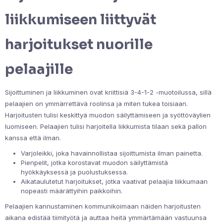
liikkumiseen liittyvät
harjoitukset nuorille
pelaajille
Sijoittuminen ja liikkuminen ovat kriittisiä 3-4-1-2 -muotoilussa, sillä
pelaajien on ymmärrettävä roolinsa ja miten tukea toisiaan.
Harjoitusten tulisi keskittyä muodon säilyttämiseen ja syöttöväylien
luomiseen. Pelaajien tulisi harjoitella liikkumista tilaan sekä pallon
kanssa että ilman.
Varjoleikki, joka havainnollistaa sijoittumista ilman painetta.
Pienpelit, jotka korostavat muodon säilyttämistä
hyökkäyksessä ja puolustuksessa.
Aikataulutetut harjoitukset, jotka vaativat pelaajia liikkumaan
nopeasti määrättyihin paikkoihin.
Pelaajien kannustaminen kommunikoimaan näiden harjoitusten
aikana edistää tiimityötä ja auttaa heitä ymmärtämään vastuunsa