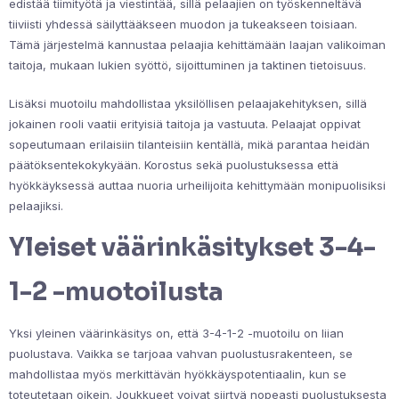
edistää tiimityötä ja viestintää, sillä pelaajien on työskenneltävä
tiiviisti yhdessä säilyttääkseen muodon ja tukeakseen toisiaan.
Tämä järjestelmä kannustaa pelaajia kehittämään laajan valikoiman
taitoja, mukaan lukien syöttö, sijoittuminen ja taktinen tietoisuus.
Lisäksi muotoilu mahdollistaa yksilöllisen pelaajakehityksen, sillä
jokainen rooli vaatii erityisiä taitoja ja vastuuta. Pelaajat oppivat
sopeutumaan erilaisiin tilanteisiin kentällä, mikä parantaa heidän
päätöksentekokykyään. Korostus sekä puolustuksessa että
hyökkäyksessä auttaa nuoria urheilijoita kehittymään monipuolisiksi
pelaajiksi.
Yleiset väärinkäsitykset 3-4-
1-2 -muotoilusta
Yksi yleinen väärinkäsitys on, että 3-4-1-2 -muotoilu on liian
puolustava. Vaikka se tarjoaa vahvan puolustusrakenteen, se
mahdollistaa myös merkittävän hyökkäyspotentiaalin, kun se
toteutetaan oikein. Joukkueet voivat siirtyä nopeasti puolustuksesta