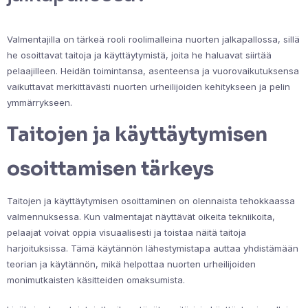
Valmentajilla on tärkeä rooli roolimalleina nuorten jalkapallossa, sillä
he osoittavat taitoja ja käyttäytymistä, joita he haluavat siirtää
pelaajilleen. Heidän toimintansa, asenteensa ja vuorovaikutuksensa
vaikuttavat merkittävästi nuorten urheilijoiden kehitykseen ja pelin
ymmärrykseen.
Taitojen ja käyttäytymisen
osoittamisen tärkeys
Taitojen ja käyttäytymisen osoittaminen on olennaista tehokkaassa
valmennuksessa. Kun valmentajat näyttävät oikeita tekniikoita,
pelaajat voivat oppia visuaalisesti ja toistaa näitä taitoja
harjoituksissa. Tämä käytännön lähestymistapa auttaa yhdistämään
teorian ja käytännön, mikä helpottaa nuorten urheilijoiden
monimutkaisten käsitteiden omaksumista.