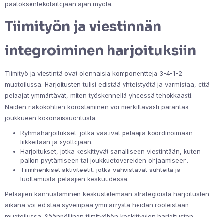
päätöksentekotaitojaan ajan myötä.
Tiimityön ja viestinnän
integroiminen harjoituksiin
Tiimityö ja viestintä ovat olennaisia komponentteja 3-4-1-2 -
muotoilussa. Harjoitusten tulisi edistää yhteistyötä ja varmistaa, että
pelaajat ymmärtävät, miten työskennellä yhdessä tehokkaasti.
Näiden näkökohtien korostaminen voi merkittävästi parantaa
joukkueen kokonaissuoritusta.
Ryhmäharjoitukset, jotka vaativat pelaajia koordinoimaan
liikkeitään ja syöttöjään.
Harjoitukset, jotka keskittyvät sanalliseen viestintään, kuten
pallon pyytämiseen tai joukkuetovereiden ohjaamiseen.
Tiimihenkiset aktiviteetit, jotka vahvistavat suhteita ja
luottamusta pelaajien keskuudessa.
Pelaajien kannustaminen keskustelemaan strategioista harjoitusten
aikana voi edistää syvempää ymmärrystä heidän rooleistaan
muotoilussa. Säännöllinen tiimityöhön keskittyvien harjoitusten