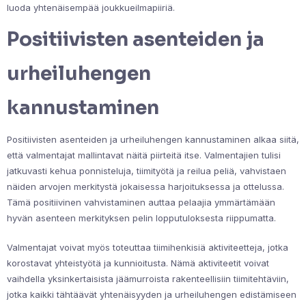
luoda yhtenäisempää joukkueilmapiiriä.
Positiivisten asenteiden ja
urheiluhengen
kannustaminen
Positiivisten asenteiden ja urheiluhengen kannustaminen alkaa siitä,
että valmentajat mallintavat näitä piirteitä itse. Valmentajien tulisi
jatkuvasti kehua ponnisteluja, tiimityötä ja reilua peliä, vahvistaen
näiden arvojen merkitystä jokaisessa harjoituksessa ja ottelussa.
Tämä positiivinen vahvistaminen auttaa pelaajia ymmärtämään
hyvän asenteen merkityksen pelin lopputuloksesta riippumatta.
Valmentajat voivat myös toteuttaa tiimihenkisiä aktiviteetteja, jotka
korostavat yhteistyötä ja kunnioitusta. Nämä aktiviteetit voivat
vaihdella yksinkertaisista jäämurroista rakenteellisiin tiimitehtäviin,
jotka kaikki tähtäävät yhtenäisyyden ja urheiluhengen edistämiseen