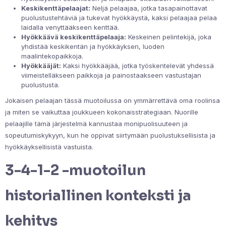
Keskikenttäpelaajat:
Neljä pelaajaa, jotka tasapainottavat
puolustustehtäviä ja tukevat hyökkäystä, kaksi pelaajaa pelaa
laidalla venyttääkseen kenttää.
Hyökkäävä keskikenttäpelaaja:
Keskeinen pelintekijä, joka
yhdistää keskikentän ja hyökkäyksen, luoden
maalintekopaikkoja.
Hyökkääjät:
Kaksi hyökkääjää, jotka työskentelevät yhdessä
viimeistelläkseen paikkoja ja painostaakseen vastustajan
puolustusta.
Jokaisen pelaajan tässä muotoilussa on ymmärrettävä oma roolinsa
ja miten se vaikuttaa joukkueen kokonaisstrategiaan. Nuorille
pelaajille tämä järjestelmä kannustaa monipuolisuuteen ja
sopeutumiskykyyn, kun he oppivat siirtymään puolustuksellisista ja
hyökkäyksellisistä vastuista.
3-4-1-2 -muotoilun
historiallinen konteksti ja
kehitys