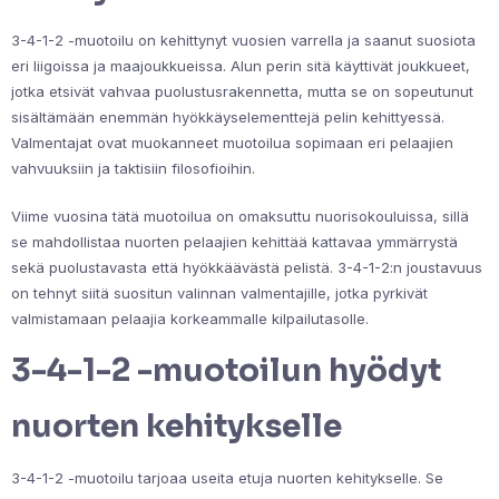
3-4-1-2 -muotoilu on kehittynyt vuosien varrella ja saanut suosiota
eri liigoissa ja maajoukkueissa. Alun perin sitä käyttivät joukkueet,
jotka etsivät vahvaa puolustusrakennetta, mutta se on sopeutunut
sisältämään enemmän hyökkäyselementtejä pelin kehittyessä.
Valmentajat ovat muokanneet muotoilua sopimaan eri pelaajien
vahvuuksiin ja taktisiin filosofioihin.
Viime vuosina tätä muotoilua on omaksuttu nuorisokouluissa, sillä
se mahdollistaa nuorten pelaajien kehittää kattavaa ymmärrystä
sekä puolustavasta että hyökkäävästä pelistä. 3-4-1-2:n joustavuus
on tehnyt siitä suositun valinnan valmentajille, jotka pyrkivät
valmistamaan pelaajia korkeammalle kilpailutasolle.
3-4-1-2 -muotoilun hyödyt
nuorten kehitykselle
3-4-1-2 -muotoilu tarjoaa useita etuja nuorten kehitykselle. Se