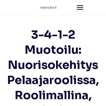
Skip
to
radiosata.fi
content
3-4-1-2
Muotoilu:
Nuorisokehitys
Pelaajaroolissa,
Roolimallina,