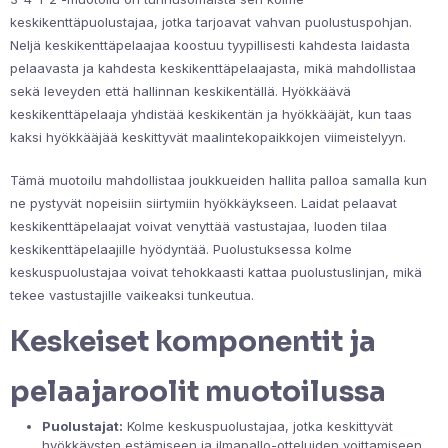
keskikenttäpuolustajaa, jotka tarjoavat vahvan puolustuspohjan.
Neljä keskikenttäpelaajaa koostuu tyypillisesti kahdesta laidasta
pelaavasta ja kahdesta keskikenttäpelaajasta, mikä mahdollistaa
sekä leveyden että hallinnan keskikentällä. Hyökkäävä
keskikenttäpelaaja yhdistää keskikentän ja hyökkääjät, kun taas
kaksi hyökkääjää keskittyvät maalintekopaikkojen viimeistelyyn.
Tämä muotoilu mahdollistaa joukkueiden hallita palloa samalla kun
ne pystyvät nopeisiin siirtymiin hyökkäykseen. Laidat pelaavat
keskikenttäpelaajat voivat venyttää vastustajaa, luoden tilaa
keskikenttäpelaajille hyödyntää. Puolustuksessa kolme
keskuspuolustajaa voivat tehokkaasti kattaa puolustuslinjan, mikä
tekee vastustajille vaikeaksi tunkeutua.
Keskeiset komponentit ja
pelaajaroolit muotoilussa
Puolustajat:
Kolme keskuspuolustajaa, jotka keskittyvät
hyökkäysten estämiseen ja ilmapallo-otteluiden voittamiseen.