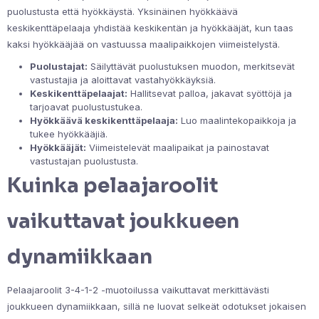
puolustusta että hyökkäystä. Yksinäinen hyökkäävä
keskikenttäpelaaja yhdistää keskikentän ja hyökkääjät, kun taas
kaksi hyökkääjää on vastuussa maalipaikkojen viimeistelystä.
Puolustajat:
Säilyttävät puolustuksen muodon, merkitsevät
vastustajia ja aloittavat vastahyökkäyksiä.
Keskikenttäpelaajat:
Hallitsevat palloa, jakavat syöttöjä ja
tarjoavat puolustustukea.
Hyökkäävä keskikenttäpelaaja:
Luo maalintekopaikkoja ja
tukee hyökkääjiä.
Hyökkääjät:
Viimeistelevät maalipaikat ja painostavat
vastustajan puolustusta.
Kuinka pelaajaroolit
vaikuttavat joukkueen
dynamiikkaan
Pelaajaroolit 3-4-1-2 -muotoilussa vaikuttavat merkittävästi
joukkueen dynamiikkaan, sillä ne luovat selkeät odotukset jokaisen