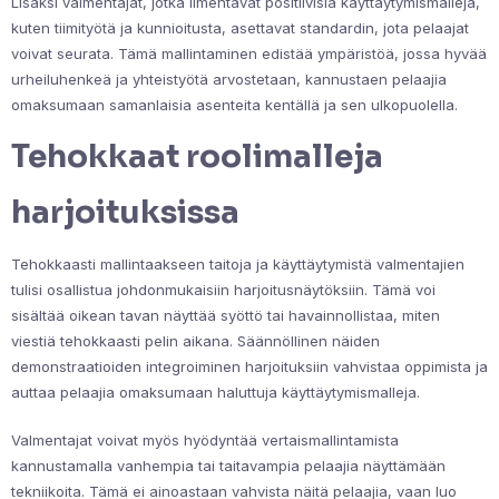
Lisäksi valmentajat, jotka ilmentävät positiivisia käyttäytymismalleja,
kuten tiimityötä ja kunnioitusta, asettavat standardin, jota pelaajat
voivat seurata. Tämä mallintaminen edistää ympäristöä, jossa hyvää
urheiluhenkeä ja yhteistyötä arvostetaan, kannustaen pelaajia
omaksumaan samanlaisia asenteita kentällä ja sen ulkopuolella.
Tehokkaat roolimalleja
harjoituksissa
Tehokkaasti mallintaakseen taitoja ja käyttäytymistä valmentajien
tulisi osallistua johdonmukaisiin harjoitusnäytöksiin. Tämä voi
sisältää oikean tavan näyttää syöttö tai havainnollistaa, miten
viestiä tehokkaasti pelin aikana. Säännöllinen näiden
demonstraatioiden integroiminen harjoituksiin vahvistaa oppimista ja
auttaa pelaajia omaksumaan haluttuja käyttäytymismalleja.
Valmentajat voivat myös hyödyntää vertaismallintamista
kannustamalla vanhempia tai taitavampia pelaajia näyttämään
tekniikoita. Tämä ei ainoastaan vahvista näitä pelaajia, vaan luo