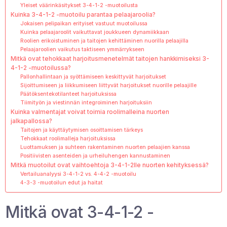
Yleiset väärinkäsitykset 3-4-1-2 -muotoilusta
Kuinka 3-4-1-2 -muotoilu parantaa pelaajaroolia?
Jokaisen pelipaikan erityiset vastuut muotoilussa
Kuinka pelaajaroolit vaikuttavat joukkueen dynamiikkaan
Roolien erikoistuminen ja taitojen kehittäminen nuorilla pelaajilla
Pelaajaroolien vaikutus taktiseen ymmärrykseen
Mitkä ovat tehokkaat harjoitusmenetelmät taitojen hankkimiseksi 3-
4-1-2 -muotoilussa?
Pallonhallintaan ja syöttämiseen keskittyvät harjoitukset
Sijoittumiseen ja liikkumiseen liittyvät harjoitukset nuorille pelaajille
Päätöksentekotilanteet harjoituksissa
Tiimityön ja viestinnän integroiminen harjoituksiin
Kuinka valmentajat voivat toimia roolimalleina nuorten
jalkapallossa?
Taitojen ja käyttäytymisen osoittamisen tärkeys
Tehokkaat roolimalleja harjoituksissa
Luottamuksen ja suhteen rakentaminen nuorten pelaajien kanssa
Positiivisten asenteiden ja urheiluhengen kannustaminen
Mitkä muotoilut ovat vaihtoehtoja 3-4-1-2lle nuorten kehityksessä?
Vertailuanalyysi 3-4-1-2 vs. 4-4-2 -muotoilu
4-3-3 -muotoilun edut ja haitat
Mitkä ovat 3-4-1-2 -