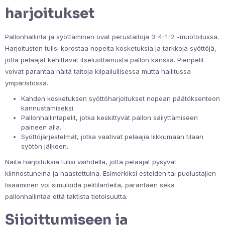
harjoitukset
Pallonhallinta ja syöttäminen ovat perustaitoja 3-4-1-2 -muotoilussa.
Harjoitusten tulisi korostaa nopeita kosketuksia ja tarkkoja syöttöjä,
jotta pelaajat kehittävät itseluottamusta pallon kanssa. Pienpelit
voivat parantaa näitä taitoja kilpailullisessa mutta hallitussa
ympäristössä.
Kahden kosketuksen syöttöharjoitukset nopean päätöksenteon
kannustamiseksi.
Pallonhallintapelit, jotka keskittyvät pallon säilyttämiseen
paineen alla.
Syöttöjärjestelmät, jotka vaativat pelaajia liikkumaan tilaan
syötön jälkeen.
Näitä harjoituksia tulisi vaihdella, jotta pelaajat pysyvät
kiinnostuneina ja haastettuina. Esimerkiksi esteiden tai puolustajien
lisääminen voi simuloida pelitilanteita, parantaen sekä
pallonhallintaa että taktista tietoisuutta.
Sijoittumiseen ja