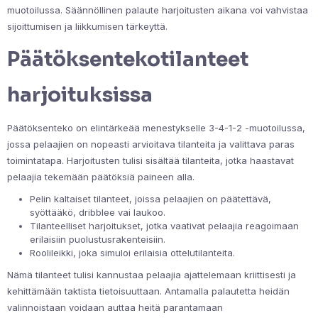
muotoilussa. Säännöllinen palaute harjoitusten aikana voi vahvistaa
sijoittumisen ja liikkumisen tärkeyttä.
Päätöksentekotilanteet
harjoituksissa
Päätöksenteko on elintärkeää menestykselle 3-4-1-2 -muotoilussa,
jossa pelaajien on nopeasti arvioitava tilanteita ja valittava paras
toimintatapa. Harjoitusten tulisi sisältää tilanteita, jotka haastavat
pelaajia tekemään päätöksiä paineen alla.
Pelin kaltaiset tilanteet, joissa pelaajien on päätettävä,
syöttääkö, dribblee vai laukoo.
Tilanteelliset harjoitukset, jotka vaativat pelaajia reagoimaan
erilaisiin puolustusrakenteisiin.
Roolileikki, joka simuloi erilaisia ottelutilanteita.
Nämä tilanteet tulisi kannustaa pelaajia ajattelemaan kriittisesti ja
kehittämään taktista tietoisuuttaan. Antamalla palautetta heidän
valinnoistaan voidaan auttaa heitä parantamaan