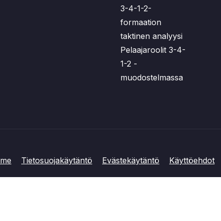
3-4-1-2-
formaation
taktinen analyysi
Pelaajaroolit 3-4-
1-2 -
muodostelmassa
mme
Tietosuojakäytäntö
Evästekäytäntö
Käyttöehdot