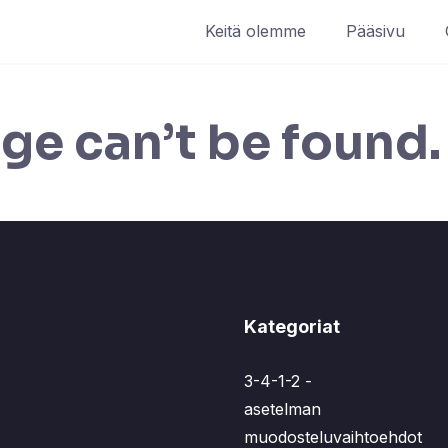
Keitä olemme
Pääsivu
ge can’t be found.
Kategoriat
3-4-1-2 -
asetelman
muodosteluvaihtoehdot