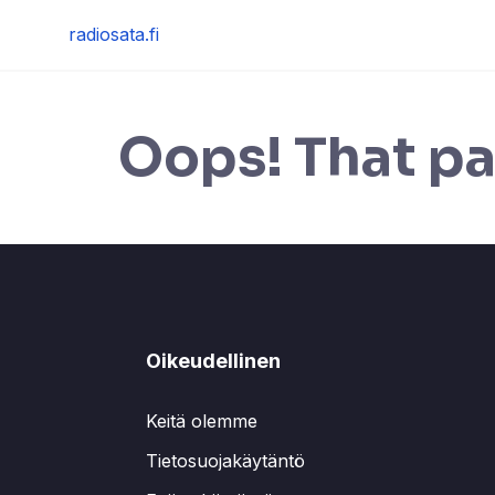
Skip
radiosata.fi
to
content
Oops! That pa
Oikeudellinen
Keitä olemme
Tietosuojakäytäntö