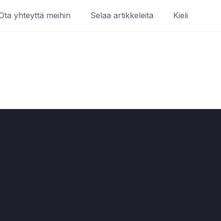
Ota yhteyttä meihin
Selaa artikkeleita
Kieli