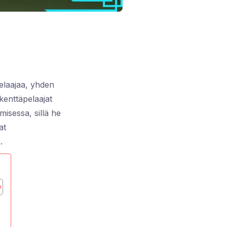
elaajaa, yhden
kenttäpelaajat
misessa, sillä he
at
.