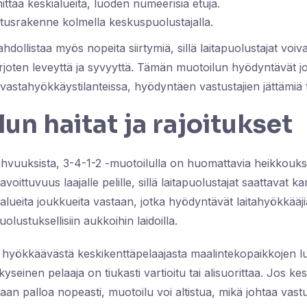
ittaa keskialueita, luoden numeerisia etuja.
usrakenne kolmella keskuspuolustajalla.
ollistaa myös nopeita siirtymiä, sillä laitapuolustajat voivat
joten leveyttä ja syvyyttä. Tämän muotoilun hyödyntävät j
astahyökkäystilanteissa, hyödyntäen vastustajien jättämiä ti
un haitat ja rajoitukset
hvuuksista, 3-4-1-2 -muotoilulla on huomattavia heikkouksi
voittuvuus laajalle pelille, sillä laitapuolustajat saattavat k
alueita joukkueita vastaan, jotka hyödyntävät laitahyökkääji
olustuksellisiin aukkoihin laidoilla.
s hyökkäävästä keskikenttäpelaajasta maalintekopaikkojen l
kyseinen pelaaja on tiukasti vartioitu tai alisuorittaa. Jos kes
an palloa nopeasti, muotoilu voi altistua, mikä johtaa vast