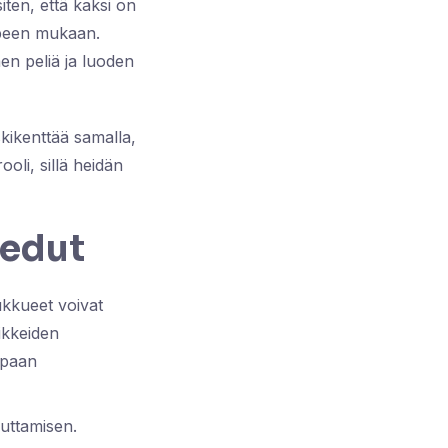
iten, että kaksi on
arpeen mukaan.
en peliä ja luoden
skikenttää samalla,
oli, sillä heidän
 edut
ukkueet voivat
iikkeiden
mpaan
auttamisen.