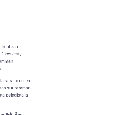
tta uhraa
-2 keskittyy
ivamman
ä.
a siinä on usein
listaa suuremman
ta pelaajista ja