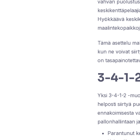
vahvan puolustuspo
keskikenttäpelaaji
Hyökkäävä keskike
maalintekopaikkoj
Tämä asettelu mahd
kun ne voivat siir
on tasapainotettav
3-4-1-2
Yksi 3-4-1-2 -muo
helposti siirtyä p
ennakoimisesta va
pallonhallintaan j
Parantunut ke