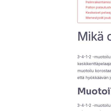
Pelinrakentamiss
Pallon palautust
Keskeiset pelaa
Menestyvät jouk
Mikä 
3-4-1-2 -muotoilu 
keskikenttäpelaa
muotoilu korostaa
että hyökkäävän 
Muotoil
3-4-1-2 -muotoilu 