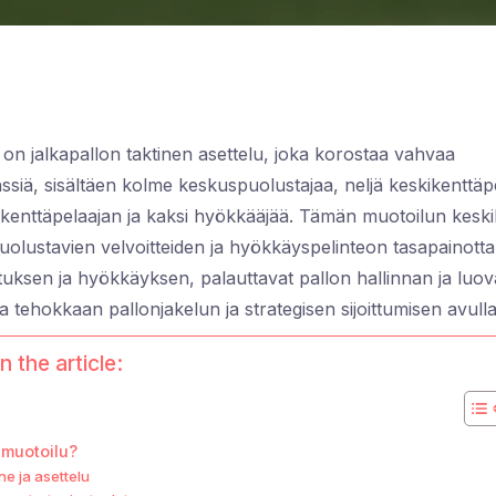
 on jalkapallon taktinen asettelu, joka korostaa vahvaa
ssiä, sisältäen kolme keskuspuolustajaa, neljä keskikenttäp
enttäpelaajan ja kaksi hyökkääjää. Tämän muotoilun keski
puolustavien velvoitteiden ja hyökkäyspelinteon tasapainotta
tuksen ja hyökkäyksen, palauttavat pallon hallinnan ja luov
 tehokkaan pallonjakelun ja strategisen sijoittumisen avulla
n the article:
-muotoilu?
e ja asettelu