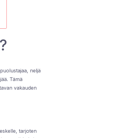
?
puolustajaa, neljä
äjää. Tämä
stavan vakauden
skelle, tarjoten