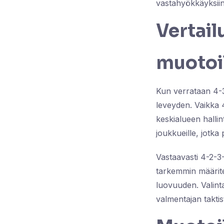
vastahyökkäyksiin
Vertail
muotoi
Kun verrataan 4-3
leveyden. Vaikka 4
keskialueen halli
joukkueille, jotka
Vastaavasti 4-2-3
tarkemmin määrite
luovuuden. Valinta
valmentajan taktist