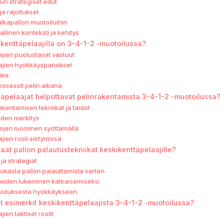
un strategiset edut
ja rajoitukset
alkapallon muotoiluihin
allinen konteksti ja kehitys
ikenttäpelaajilla on 3-4-1-2 -muotoilussa?
jien puolustavat vastuut
ajien hyökkäyspanokset
iike
osessit pelin aikana
täpelaajat helpottavat pelinrakentamista 3-4-1-2 -muotoilussa
akentamisen tekniikat ja taidot
uden merkitys
ojen luominen syöttämällä
ien rooli siirtymissä
aat pallon palautustekniikat keskikenttäpelaajille?
ja strategiat
hokasta pallon palauttamista varten
kkeiden lukeminen katkaisemiseksi
lustuksesta hyökkäykseen
et esimerkit keskikenttäpelaajista 3-4-1-2 -muotoilussa?
ien taktiset roolit