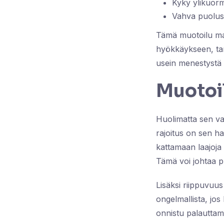
Kyky ylikuorm
Vahva puolust
Tämä muotoilu mahd
hyökkäykseen, tar
usein menestystä v
Muotoil
Huolimatta sen va
rajoitus on sen haa
kattamaan laajoja 
Tämä voi johtaa pu
Lisäksi riippuvuu
ongelmallista, jos 
onnistu palauttama