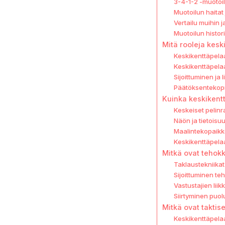
3-4-1-2 -muotoil
Muotoilun haitat 
Vertailu muihin j
Muotoilun histori
Mitä rooleja kesk
Keskikenttäpelaa
Keskikenttäpela
Sijoittuminen ja l
Päätöksentekopr
Kuinka keskikent
Keskeiset pelinr
Näön ja tietoisu
Maalintekopaikk
Keskikenttäpelaaj
Mitkä ovat tehokk
Taklaustekniikat 
Sijoittuminen te
Vastustajien lii
Siirtyminen puo
Mitkä ovat taktis
Keskikenttäpelaaj