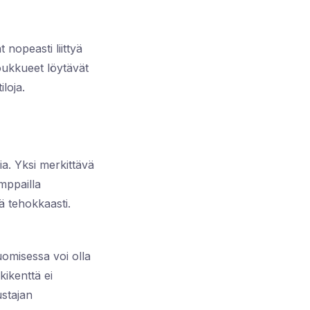
 nopeasti liittyä
oukkueet löytävät
loja.
a. Yksi merkittävä
amppailla
ä tehokkaasti.
uomisessa voi olla
kikenttä ei
ustajan