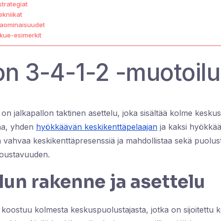
trategiat
ekniikat
jaominaisuudet
kue-esimerkit
on 3-4-1-2 -muotoilu
on jalkapallon taktinen asettelu, joka sisältää kolme keskus
jaa, yhden
hyökkäävän keskikenttäpelaajan
ja kaksi hyökkä
 vahvaa keskikenttäpresenssiä ja mahdollistaa sekä puolu
joustavuuden.
un rakenne ja asettelu
koostuu kolmesta keskuspuolustajasta, jotka on sijoitettu ke