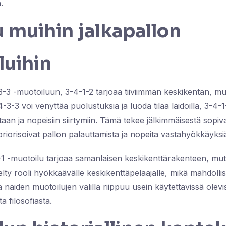
.
u muihin jalkapallon
luihin
-3 -muotoiluun, 3-4-1-2 tarjoaa tiiviimmän keskikentän, mu
-3-3 voi venyttää puolustuksia ja luoda tilaa laidoilla, 3-4-1
ntaan ja nopeisiin siirtymiin. Tämä tekee jälkimmäisestä sop
 priorisoivat pallon palauttamista ja nopeita vastahyökkäyksi
-1 -muotoilu tarjoaa samanlaisen keskikenttärakenteen, mutt
lty rooli hyökkäävälle keskikenttäpelaajalle, mikä mahdol
 näiden muotoilujen välillä riippuu usein käytettävissä olevis
a filosofiasta.