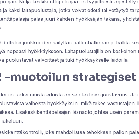
hjan. Neljä keskikenttäpelaajaa on tyypillisesti järjestetty s
a ja kaksi laitapuolustajia, jotka voivat edetä tai vetäytyä t
nttäpelaaja pelaa juuri kahden hyökkääjän takana, yhdistä
a.
ollistaa joukkueiden säilyttää pallonhallinnan ja hallita ke
tyä nopeasti hyökkäykseen. Laitapuolustajilla on keskeinen ro
a puolustavat velvoitteet ja tuki hyökkäykselle laidoilla.
 -muotoilun strategiset
toilun tärkeimmistä eduista on sen taktinen joustavuus. Jo
uolustavista vaiheista hyökkäyksiin, mikä tekee vastustajien l
ikeaa. Lisäkeskikenttäpelaajan läsnäolo johtaa usein pare
a jakeluun.
skikenttäkontrolli, joka mahdollistaa tehokkaan pallon pal