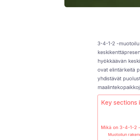
3-4-1-2 -muotoilu
keskikenttäpresen
hyökkäävän keskik
ovat elintärkeitä 
yhdistävät puolus
maalintekopaikkoja
Key sections i
Mikä on 3-4-1-2 
Muotoilun rakenn