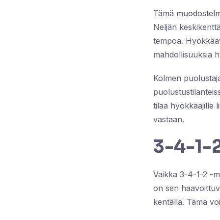
Tämä muodostelma t
Neljän keskikenttä
tempoa. Hyökkäävä
mahdollisuuksia hy
Kolmen puolustaj
puolustustilanteis
tilaa hyökkääjille
vastaan.
3-4-1-
Vaikka 3-4-1-2 -m
on sen haavoittuvu
kentällä. Tämä voi