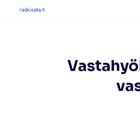
Skip
radiosata.fi
to
content
Vastahyö
vas