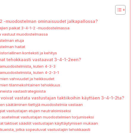
-2 -muodostelman ominaisuudet jalkapallossa?
ajien paikat 3-4-1-2 -muodostelmassa
 ja vastuut muodostelmassa
telman etuja
telman haitat
toriallinen konteksti ja kehitys
at tehokkaasti vastaavat 3-4-1-2een?
amuodostelmista, kuten 4-3-3
amuodostelmista, kuten 4-2-3-1
ien vahvuudet ja heikkoudet
ien tilannekohtainen tehokkuus
uneista vastastrategioista
voivat vastata vastustajan taktiikoihin käyttäen 3-4-1-2ta?
iden säätäminen tiettyjä muodostelmia vastaan
iat vastustajan etujen neutraloimiseksi
t asetelmat vastustajan muodostelmien torjumiseksi
at taktiset säädöt vastustajan käyttäytymisen mukaan
kueista, jotka sopeutuvat vastustajiin tehokkaasti