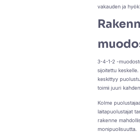
vakauden ja hyök
Rakenne
muodo
3-4-1-2 -muodoste
sijoitettu keskelle
keskittyy puolust
toimii juuri kahde
Kolme puolustajaa 
laitapuolustajat 
rakenne mahdolli
monipuolisuutta.