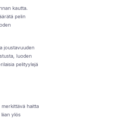
innan kautta.
äärätä pelin
uoden
aa joustavuuden
ustusta, luoden
laisia pelityylejä
merkittävä haitta
liian ylös