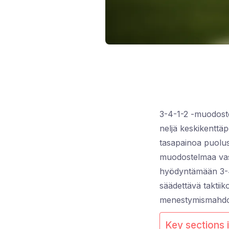
3-4-1-2 -muodoste
neljä keskikenttäp
tasapainoa puolus
muodostelmaa vasta
hyödyntämään 3-4
säädettävä taktii
menestymismahdol
Key sections i