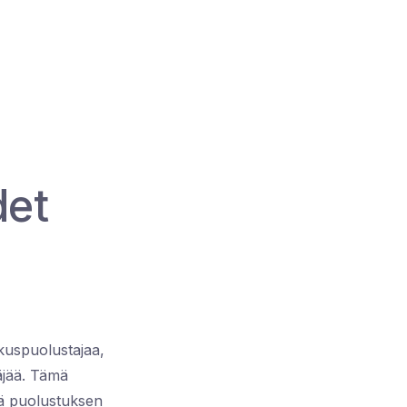
det
kuspuolustajaa,
äjää. Tämä
ää puolustuksen