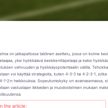
lma on jalkapallossa taktinen asettelu, jossa on kolme kes
elaajaa, yksi hyökkäävä keskikenttäpelaaja ja kaksi hyökkää
tuksen vahvuuden ja hyökkäyspotentiaalin välillä. Tehokkaa
an voi käyttää strategioita, kuten 4-3-3 tai 4-2-3-1, jotka
-1-2:n heikkouksia. Sopeutumiskyky on avainasemassa, sil
koitaan vastustajan liikkeiden ja muodostelmien mukaan ma
lisuutensa.
n the article: