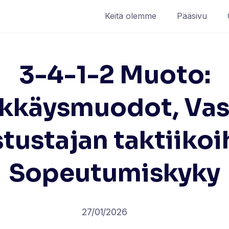
Keitä olemme
Pääsivu
3-4-1-2 Muoto:
kkäysmuodot, Va
tustajan taktiikoi
Sopeutumiskyky
27/01/2026