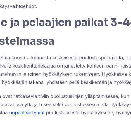
käysvaihtoehdot.
 ja pelaajien paikat 3-4
stelmassa
lma koostuu kolmesta keskeisestä puolustuspelaajasta, jotka
. Neljä keskikenttäpelaajaa on järjestetty kahteen pariin, joist
ustehtäviin ja toinen hyökkäyksen tukemiseen. Hyökkäävä k
n hyökkääjän takana, yhdistäen peliä keskikentän ja hyökkäy
ovat ratkaisevia tiiviin puolustuslinjan ylläpitämisessä, kun
tarjoavat leveyttä ja tukea sekä puolustuksessa että hyökkä
staa
nopeat siirtymät
puolustuksesta hyökkäykseen, hyödyn