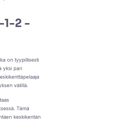
-1-2 -
 on tyypillisesti
a yksi pari
eskikenttäpelaaja
ksen välillä.
 taas
yksessä. Tämä
täen keskikentän