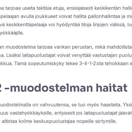
arjoaa useita taktisia etuja, ensisijaisesti keskikentän hall
pelaajan avulla joukkueet voivat hallita pallonhallintaa ja m
 keskikenttäpelaaja voi hyödyntää tiloja linjojen välissä, l
ökkääjille.
an muodostelma tarjoaa vankan perustan, mikä mahdollist
sa. Lisäksi laitapuolustajat voivat venyttää vastustajan puol
 liikkua. Tämä sopeutumiskyky tekee 3-4-1-2:sta tehokkaan eri
2 -muodostelman haitat
uodostelmalla on vahvuutensa, se tuo myös haasteita. Yksi 
us vastahyökkäyksille, erityisesti jos laitapuolustajat jäävät 
 altistaa kolme keskuspuolustajaa nopeille siirtymille.