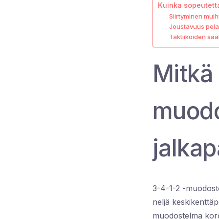
Kuinka sopeutetta
Siirtyminen muih
Joustavuus pela
Taktiikoiden sä
Mitkä 
muodo
jalkap
3-4-1-2 -muodoste
neljä keskikenttä
muodostelma koro