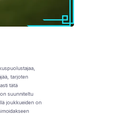
kuspuolustajaa,
jää, tarjoten
sti tätä
 on suunniteltu
lä joukkueiden on
ksimoidakseen