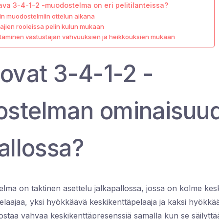
va 3-4-1-2 -muodostelma on eri pelitilanteissa?
in muodostelmiin ottelun aikana
ajien rooleissa pelin kulun mukaan
ätäminen vastustajan vahvuuksien ja heikkouksien mukaan
ovat 3-4-1-2 -
stelman ominaisuu
allossa?
lma on taktinen asettelu jalkapallossa, jossa on kolme kes
pelaajaa, yksi hyökkäävä keskikenttäpelaaja ja kaksi hyökkä
staa vahvaa keskikenttäpresenssiä samalla kun se säilytt