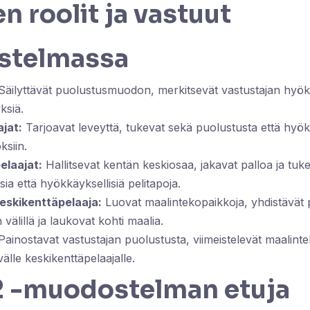
en roolit ja vastuut
stelmassa
äilyttävät puolustusmuodon, merkitsevät vastustajan hyökkä
ksiä.
jat:
Tarjoavat leveyttä, tukevat sekä puolustusta että hyök
ksiin.
elaajat:
Hallitsevat kentän keskiosaa, jakavat palloa ja tuk
sia että hyökkäyksellisiä pelitapoja.
skikenttäpelaaja:
Luovat maalintekopaikkoja, yhdistävät 
 välillä ja laukovat kohti maalia.
ainostavat vastustajan puolustusta, viimeistelevät maalinte
älle keskikenttäpelaajalle.
2 -muodostelman etuja