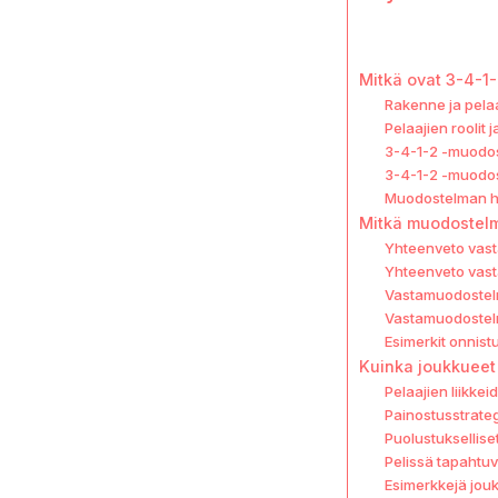
Mitkä ovat 3-4-1
Rakenne ja pela
Pelaajien roolit
3-4-1-2 -muodos
3-4-1-2 -muodos
Muodostelman his
Mitkä muodostelm
Yhteenveto vast
Yhteenveto vast
Vastamuodostelm
Vastamuodostelm
Esimerkit onnist
Kuinka joukkueet 
Pelaajien liikke
Painostusstrateg
Puolustuksellise
Pelissä tapahtuv
Esimerkkejä jouk