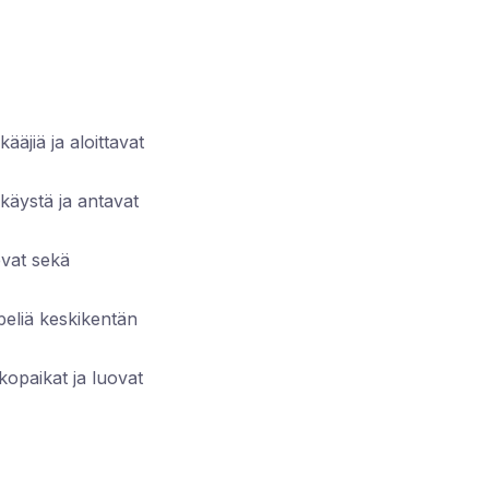
äjiä ja aloittavat
käystä ja antavat
evat sekä
peliä keskikentän
kopaikat ja luovat