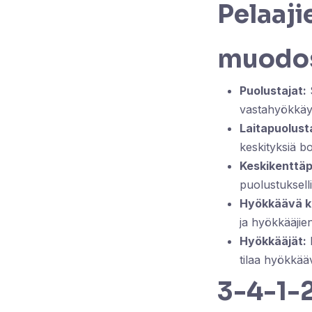
Pelaaji
muodo
Puolustajat:
S
vastahyökkäy
Laitapuolusta
keskityksiä bo
Keskikenttäp
puolustukselli
Hyökkäävä ke
ja hyökkääjien
Hyökkääjät:
P
tilaa hyökkääv
3-4-1-