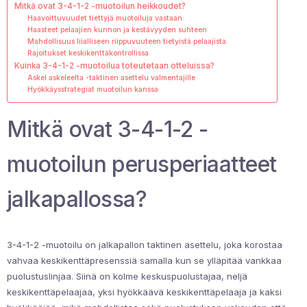
Mitkä ovat 3-4-1-2 -muotoilun heikkoudet?
Haavoittuvuudet tiettyjä muotoiluja vastaan
Haasteet pelaajien kunnon ja kestävyyden suhteen
Mahdollisuus liialliseen riippuvuuteen tietyistä pelaajista
Rajoitukset keskikenttäkontrollissa
Kuinka 3-4-1-2 -muotoilua toteutetaan otteluissa?
Askel askeleelta -taktinen asettelu valmentajille
Hyökkäysstrategiat muotoilun kanssa
Mitkä ovat 3-4-1-2 -
muotoilun perusperiaatteet
jalkapallossa?
3-4-1-2 -muotoilu on jalkapallon taktinen asettelu, joka korostaa
vahvaa keskikenttäpresenssiä samalla kun se ylläpitää vankkaa
puolustuslinjaa. Siinä on kolme keskuspuolustajaa, neljä
keskikenttäpelaajaa, yksi hyökkäävä keskikenttäpelaaja ja kaksi