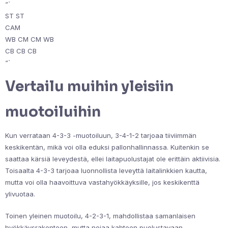
“`
ST ST
CAM
WB CM CM WB
CB CB CB
“`
Vertailu muihin yleisiin
muotoiluihin
Kun verrataan 4-3-3 -muotoiluun, 3-4-1-2 tarjoaa tiiviimmän
keskikentän, mikä voi olla eduksi pallonhallinnassa. Kuitenkin se
saattaa kärsiä leveydestä, ellei laitapuolustajat ole erittäin aktiivisia.
Toisaalta 4-3-3 tarjoaa luonnollista leveyttä laitalinkkien kautta,
mutta voi olla haavoittuva vastahyökkäyksille, jos keskikenttä
ylivuotaa.
Toinen yleinen muotoilu, 4-2-3-1, mahdollistaa samanlaisen
hyökkäysrakenteen, mutta nojaa kahteen puolustavaan