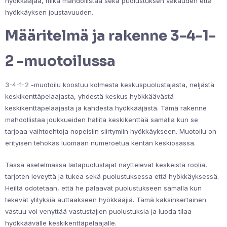
hyökkääjää, mikä mahdollistaa sekä puolustuksen vakauden että
hyökkäyksen joustavuuden.
Määritelmä ja rakenne 3-4-1-
2 -muotoilussa
3-4-1-2 -muotoilu koostuu kolmesta keskuspuolustajasta, neljästä
keskikenttäpelaajasta, yhdestä keskus hyökkäävästä
keskikenttäpelaajasta ja kahdesta hyökkääjästä. Tämä rakenne
mahdollistaa joukkueiden hallita keskikenttää samalla kun se
tarjoaa vaihtoehtoja nopeisiin siirtymiin hyökkäykseen. Muotoilu on
erityisen tehokas luomaan numeroetua kentän keskiosassa.
Tässä asetelmassa laitapuolustajat näyttelevät keskeistä roolia,
tarjoten leveyttä ja tukea sekä puolustuksessa että hyökkäyksessä.
Heiltä odotetaan, että he palaavat puolustukseen samalla kun
tekevät ylityksiä auttaakseen hyökkääjiä. Tämä kaksinkertainen
vastuu voi venyttää vastustajien puolustuksia ja luoda tilaa
hyökkäävälle keskikenttäpelaajalle.