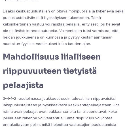
Lisäksi keskuspuolustajien on oltava monipuolisia ja kykeneviä sekä
puolustustehtäviin että hyökkäyksen tukemiseen. Tämä
kaksinkertainen vastuu voi rasittaa pelaajia, erityisesti jos he eivät
ole riittävästi kunnostautuneita. Valmentajien tulisi varmistaa, että
heidän joukkueensa on kunnossa ja pystyy kestämään tämän
muotoilun fyysiset vaatimukset koko kauden ajan.
Mahdollisuus liialliseen
riippuvuuteen tietyistä
pelaajista
3-4-1-2 -asetelmassa joukkueet usein tulevat liian riippuvaisiksi
laitapuolustajistaan ja hyökkäävästä keskikenttäpelaajastaan. Jos
nämä avainpelaajat ovat loukkaantuneita tai alisuoriutuvat, koko
joukkueen rakenne voi vaarantua. Tämä riippuvuus voi johtaa
ennakoitavaan peliin, mikä helpottaa vastustajien puolustamista