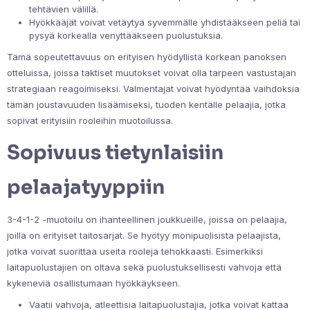
tehtävien välillä.
Hyökkääjät voivat vetäytyä syvemmälle yhdistääkseen peliä tai
pysyä korkealla venyttääkseen puolustuksia.
Tämä sopeutettavuus on erityisen hyödyllistä korkean panoksen
otteluissa, joissa taktiset muutokset voivat olla tarpeen vastustajan
strategiaan reagoimiseksi. Valmentajat voivat hyödyntää vaihdoksia
tämän joustavuuden lisäämiseksi, tuoden kentälle pelaajia, jotka
sopivat erityisiin rooleihin muotoilussa.
Sopivuus tietynlaisiin
pelaajatyyppiin
3-4-1-2 -muotoilu on ihanteellinen joukkueille, joissa on pelaajia,
joilla on erityiset taitosarjat. Se hyötyy monipuolisista pelaajista,
jotka voivat suorittaa useita rooleja tehokkaasti. Esimerkiksi
laitapuolustajien on oltava sekä puolustuksellisesti vahvoja että
kykeneviä osallistumaan hyökkäykseen.
Vaatii vahvoja, atleettisia laitapuolustajia, jotka voivat kattaa