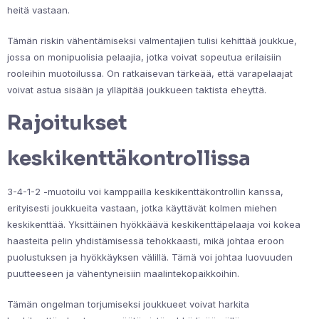
heitä vastaan.
Tämän riskin vähentämiseksi valmentajien tulisi kehittää joukkue,
jossa on monipuolisia pelaajia, jotka voivat sopeutua erilaisiin
rooleihin muotoilussa. On ratkaisevan tärkeää, että varapelaajat
voivat astua sisään ja ylläpitää joukkueen taktista eheyttä.
Rajoitukset
keskikenttäkontrollissa
3-4-1-2 -muotoilu voi kamppailla keskikenttäkontrollin kanssa,
erityisesti joukkueita vastaan, jotka käyttävät kolmen miehen
keskikenttää. Yksittäinen hyökkäävä keskikenttäpelaaja voi kokea
haasteita pelin yhdistämisessä tehokkaasti, mikä johtaa eroon
puolustuksen ja hyökkäyksen välillä. Tämä voi johtaa luovuuden
puutteeseen ja vähentyneisiin maalintekopaikkoihin.
Tämän ongelman torjumiseksi joukkueet voivat harkita