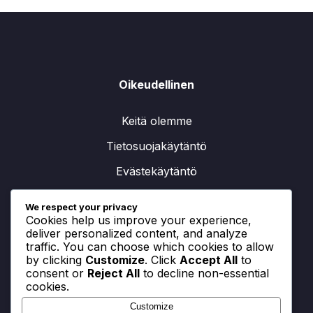
Oikeudellinen
Keitä olemme
Tietosuojakäytäntö
Evästekäytäntö
Käyttöehdot
We respect your privacy
Cookies help us improve your experience,
Ota yhteyttä meihin
deliver personalized content, and analyze
traffic. You can choose which cookies to allow
by clicking
Customize
. Click
Accept All
to
consent or
Reject All
to decline non-essential
Kategoriat
cookies.
Customize
3-4-1-2 -asetelman muodosteluvaihtoehdot