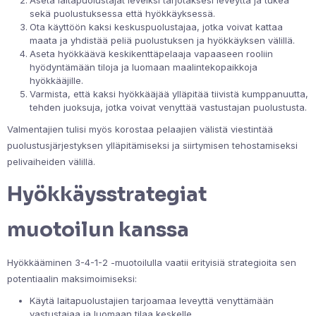
sekä puolustuksessa että hyökkäyksessä.
Ota käyttöön kaksi keskuspuolustajaa, jotka voivat kattaa
maata ja yhdistää peliä puolustuksen ja hyökkäyksen välillä.
Aseta hyökkäävä keskikenttäpelaaja vapaaseen rooliin
hyödyntämään tiloja ja luomaan maalintekopaikkoja
hyökkääjille.
Varmista, että kaksi hyökkääjää ylläpitää tiivistä kumppanuutta,
tehden juoksuja, jotka voivat venyttää vastustajan puolustusta.
Valmentajien tulisi myös korostaa pelaajien välistä viestintää
puolustusjärjestyksen ylläpitämiseksi ja siirtymisen tehostamiseksi
pelivaiheiden välillä.
Hyökkäysstrategiat
muotoilun kanssa
Hyökkääminen 3-4-1-2 -muotoilulla vaatii erityisiä strategioita sen
potentiaalin maksimoimiseksi:
Käytä laitapuolustajien tarjoamaa leveyttä venyttämään
vastustajaa ja luomaan tilaa keskelle.