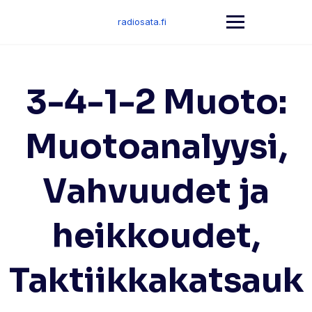
Skip
to
radiosata.fi
content
3-4-1-2 Muoto:
Muotoanalyysi,
Vahvuudet ja
heikkoudet,
Taktiikkakatsauk