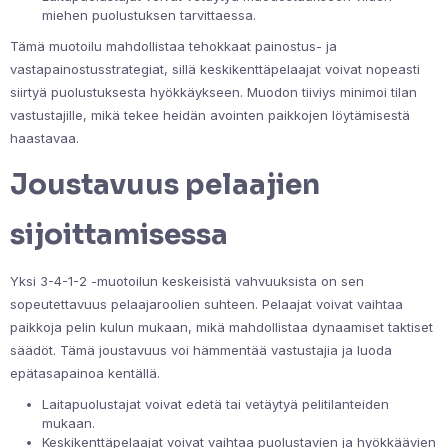
miehen puolustuksen tarvittaessa.
Tämä muotoilu mahdollistaa tehokkaat painostus- ja
vastapainostusstrategiat, sillä keskikenttäpelaajat voivat nopeasti
siirtyä puolustuksesta hyökkäykseen. Muodon tiiviys minimoi tilan
vastustajille, mikä tekee heidän avointen paikkojen löytämisestä
haastavaa.
Joustavuus pelaajien
sijoittamisessa
Yksi 3-4-1-2 -muotoilun keskeisistä vahvuuksista on sen
sopeutettavuus pelaajaroolien suhteen. Pelaajat voivat vaihtaa
paikkoja pelin kulun mukaan, mikä mahdollistaa dynaamiset taktiset
säädöt. Tämä joustavuus voi hämmentää vastustajia ja luoda
epätasapainoa kentällä.
Laitapuolustajat voivat edetä tai vetäytyä pelitilanteiden
mukaan.
Keskikenttäpelaajat voivat vaihtaa puolustavien ja hyökkäävien