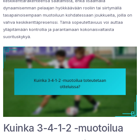
keskikenttärakenteensa säätämistä, ehkä lisäämällä
dynaamisemman pelaajan hyökkäävään rooliin tai siirtymällä
tasapainoisempaan muotoiluun kohdatessaan joukkueita, joilla on
vahva keskikenttäpresenssi. Tämä sopeutettavuus voi auttaa
ylläpitämään kontrollia ja parantamaan kokonaisvaltaista
suorituskykyä.
Kuinka 3-4-1-2 -muotoilua