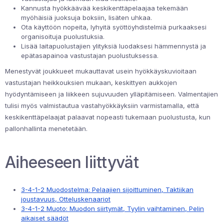
Kannusta hyökkäävää keskikenttäpelaajaa tekemään
myöhäisiä juoksuja boksiin, lisäten uhkaa.
Ota käyttöön nopeita, lyhyitä syöttöyhdistelmiä purkaaksesi
organisoituja puolustuksia.
Lisää laitapuolustajien ylityksiä luodaksesi hämmennystä ja
epätasapainoa vastustajan puolustuksessa.
Menestyvät joukkueet mukauttavat usein hyökkäyskuvioitaan
vastustajan heikkouksien mukaan, keskittyen aukkojen
hyödyntämiseen ja liikkeen sujuvuuden ylläpitämiseen. Valmentajien
tulisi myös valmistautua vastahyökkäyksiin varmistamalla, että
keskikenttäpelaajat palaavat nopeasti tukemaan puolustusta, kun
pallonhallinta menetetään.
Aiheeseen liittyvät
3-4-1-2 Muodostelma: Pelaajien sijoittuminen, Taktiikan
joustavuus, Otteluskenaariot
3-4-1-2 Muoto: Muodon siirtymät, Tyylin vaihtaminen, Pelin
aikaiset säädöt