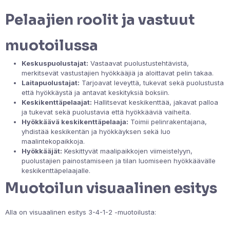
Pelaajien roolit ja vastuut
muotoilussa
Keskuspuolustajat:
Vastaavat puolustustehtävistä,
merkitsevät vastustajien hyökkääjiä ja aloittavat pelin takaa.
Laitapuolustajat:
Tarjoavat leveyttä, tukevat sekä puolustusta
että hyökkäystä ja antavat keskityksiä boksiin.
Keskikenttäpelaajat:
Hallitsevat keskikenttää, jakavat palloa
ja tukevat sekä puolustavia että hyökkääviä vaiheita.
Hyökkäävä keskikenttäpelaaja:
Toimii pelinrakentajana,
yhdistää keskikentän ja hyökkäyksen sekä luo
maalintekopaikkoja.
Hyökkääjät:
Keskittyvät maalipaikkojen viimeistelyyn,
puolustajien painostamiseen ja tilan luomiseen hyökkäävälle
keskikenttäpelaajalle.
Muotoilun visuaalinen esitys
Alla on visuaalinen esitys 3-4-1-2 -muotoilusta: