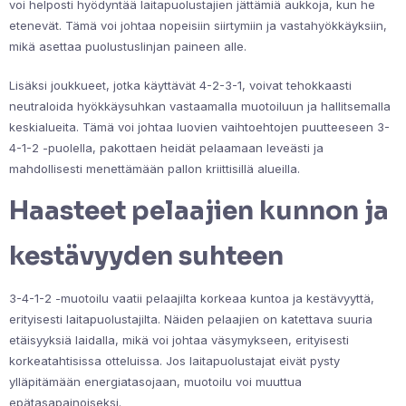
voi helposti hyödyntää laitapuolustajien jättämiä aukkoja, kun he
etenevät. Tämä voi johtaa nopeisiin siirtymiin ja vastahyökkäyksiin,
mikä asettaa puolustuslinjan paineen alle.
Lisäksi joukkueet, jotka käyttävät 4-2-3-1, voivat tehokkaasti
neutraloida hyökkäysuhkan vastaamalla muotoiluun ja hallitsemalla
keskialueita. Tämä voi johtaa luovien vaihtoehtojen puutteeseen 3-
4-1-2 -puolella, pakottaen heidät pelaamaan leveästi ja
mahdollisesti menettämään pallon kriittisillä alueilla.
Haasteet pelaajien kunnon ja
kestävyyden suhteen
3-4-1-2 -muotoilu vaatii pelaajilta korkeaa kuntoa ja kestävyyttä,
erityisesti laitapuolustajilta. Näiden pelaajien on katettava suuria
etäisyyksiä laidalla, mikä voi johtaa väsymykseen, erityisesti
korkeatahtisissa otteluissa. Jos laitapuolustajat eivät pysty
ylläpitämään energiatasojaan, muotoilu voi muuttua
epätasapainoiseksi.