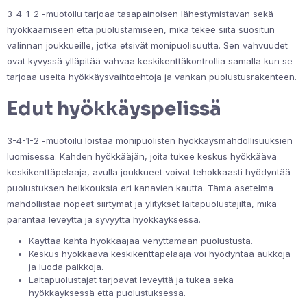
3-4-1-2 -muotoilu tarjoaa tasapainoisen lähestymistavan sekä
hyökkäämiseen että puolustamiseen, mikä tekee siitä suositun
valinnan joukkueille, jotka etsivät monipuolisuutta. Sen vahvuudet
ovat kyvyssä ylläpitää vahvaa keskikenttäkontrollia samalla kun se
tarjoaa useita hyökkäysvaihtoehtoja ja vankan puolustusrakenteen.
Edut hyökkäyspelissä
3-4-1-2 -muotoilu loistaa monipuolisten hyökkäysmahdollisuuksien
luomisessa. Kahden hyökkääjän, joita tukee keskus hyökkäävä
keskikenttäpelaaja, avulla joukkueet voivat tehokkaasti hyödyntää
puolustuksen heikkouksia eri kanavien kautta. Tämä asetelma
mahdollistaa nopeat siirtymät ja ylitykset laitapuolustajilta, mikä
parantaa leveyttä ja syvyyttä hyökkäyksessä.
Käyttää kahta hyökkääjää venyttämään puolustusta.
Keskus hyökkäävä keskikenttäpelaaja voi hyödyntää aukkoja
ja luoda paikkoja.
Laitapuolustajat tarjoavat leveyttä ja tukea sekä
hyökkäyksessä että puolustuksessa.