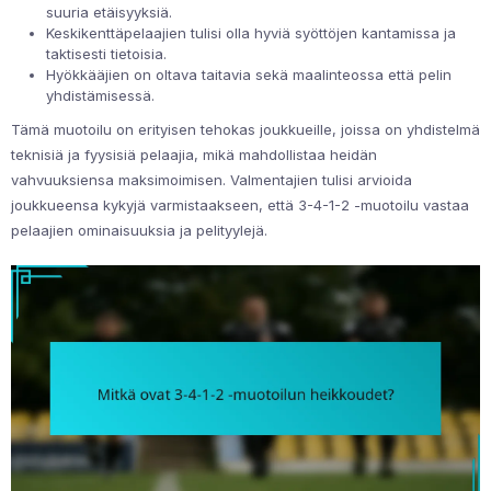
suuria etäisyyksiä.
Keskikenttäpelaajien tulisi olla hyviä syöttöjen kantamissa ja
taktisesti tietoisia.
Hyökkääjien on oltava taitavia sekä maalinteossa että pelin
yhdistämisessä.
Tämä muotoilu on erityisen tehokas joukkueille, joissa on yhdistelmä
teknisiä ja fyysisiä pelaajia, mikä mahdollistaa heidän
vahvuuksiensa maksimoimisen. Valmentajien tulisi arvioida
joukkueensa kykyjä varmistaakseen, että 3-4-1-2 -muotoilu vastaa
pelaajien ominaisuuksia ja pelityylejä.