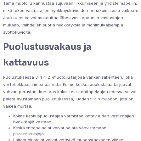
Tämä muotoilu kannustaa sujuvaan liikkumiseen ja yhdistelmäpeliin,
mikä tekee vastustajien hyökkäyskuvioiden ennakoimisesta vaikeaa.
Joukkueet voivat mukauttaa lähestymistapaansa vastustajan
mukaan, vaihdellen suoria hyökkäyksiä ja monimutkaisempia
syöttökuvioita.
Puolustusvakaus ja
kattavuus
Puolustuksessa 3-4-1-2 -muotoilu tarjoaa vankan rakenteen, joka
voi tehokkaasti imeä painetta. Kolme keskuspuolustajaa tarjoavat
vahvan perustan, kun taas kaksi keskikenttäpelaajaa edessä voivat
palata avustamaan puolustuksessa, luoden tiiviin muodon, jota on
vaikea murtaa.
Kolme keskuspuolustajaa varmistaa kattavuuden vastustajien
hyökkääjiä vastaan.
Keskikenttäpelaajat voivat palata vahvistamaan
puolustuslinjoja.
Laitapuolustajat voivat vetäytyä muodostaakseen viiden