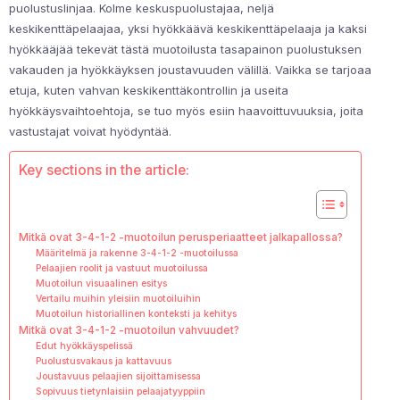
puolustuslinjaa. Kolme keskuspuolustajaa, neljä
keskikenttäpelaajaa, yksi hyökkäävä keskikenttäpelaaja ja kaksi
hyökkääjää tekevät tästä muotoilusta tasapainon puolustuksen
vakauden ja hyökkäyksen joustavuuden välillä. Vaikka se tarjoaa
etuja, kuten vahvan keskikenttäkontrollin ja useita
hyökkäysvaihtoehtoja, se tuo myös esiin haavoittuvuuksia, joita
vastustajat voivat hyödyntää.
Key sections in the article:
Mitkä ovat 3-4-1-2 -muotoilun perusperiaatteet jalkapallossa?
Määritelmä ja rakenne 3-4-1-2 -muotoilussa
Pelaajien roolit ja vastuut muotoilussa
Muotoilun visuaalinen esitys
Vertailu muihin yleisiin muotoiluihin
Muotoilun historiallinen konteksti ja kehitys
Mitkä ovat 3-4-1-2 -muotoilun vahvuudet?
Edut hyökkäyspelissä
Puolustusvakaus ja kattavuus
Joustavuus pelaajien sijoittamisessa
Sopivuus tietynlaisiin pelaajatyyppiin