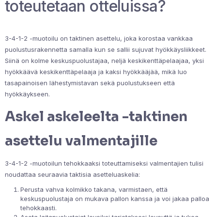
toteutetaan otteluissa?
3-4-1-2 -muotoilu on taktinen asettelu, joka korostaa vankkaa
puolustusrakennetta samalla kun se sallii sujuvat hyökkäysliikkeet.
Siinä on kolme keskuspuolustajaa, neljä keskikenttäpelaajaa, yksi
hyökkäävä keskikenttäpelaaja ja kaksi hyökkääjää, mikä luo
tasapainoisen lähestymistavan sekä puolustukseen että
hyökkäykseen.
Askel askeleelta -taktinen
asettelu valmentajille
3-4-1-2 -muotoilun tehokkaaksi toteuttamiseksi valmentajien tulisi
noudattaa seuraavia taktisia asetteluaskelia:
Perusta vahva kolmikko takana, varmistaen, että
keskuspuolustaja on mukava pallon kanssa ja voi jakaa palloa
tehokkaasti.
Aseta laitapuolustajat leveiksi tarjotaksesi leveyttä ja tukea