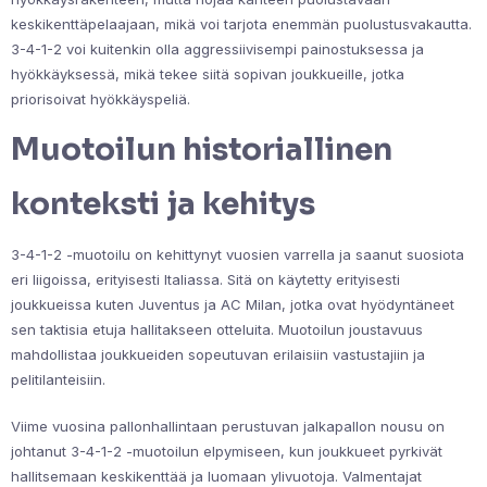
keskikenttäpelaajaan, mikä voi tarjota enemmän puolustusvakautta.
3-4-1-2 voi kuitenkin olla aggressiivisempi painostuksessa ja
hyökkäyksessä, mikä tekee siitä sopivan joukkueille, jotka
priorisoivat hyökkäyspeliä.
Muotoilun historiallinen
konteksti ja kehitys
3-4-1-2 -muotoilu on kehittynyt vuosien varrella ja saanut suosiota
eri liigoissa, erityisesti Italiassa. Sitä on käytetty erityisesti
joukkueissa kuten Juventus ja AC Milan, jotka ovat hyödyntäneet
sen taktisia etuja hallitakseen otteluita. Muotoilun joustavuus
mahdollistaa joukkueiden sopeutuvan erilaisiin vastustajiin ja
pelitilanteisiin.
Viime vuosina pallonhallintaan perustuvan jalkapallon nousu on
johtanut 3-4-1-2 -muotoilun elpymiseen, kun joukkueet pyrkivät
hallitsemaan keskikenttää ja luomaan ylivuotoja. Valmentajat