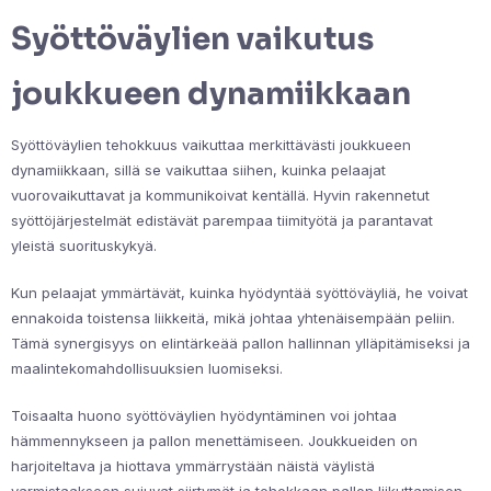
Syöttöväylien vaikutus
joukkueen dynamiikkaan
Syöttöväylien tehokkuus vaikuttaa merkittävästi joukkueen
dynamiikkaan, sillä se vaikuttaa siihen, kuinka pelaajat
vuorovaikuttavat ja kommunikoivat kentällä. Hyvin rakennetut
syöttöjärjestelmät edistävät parempaa tiimityötä ja parantavat
yleistä suorituskykyä.
Kun pelaajat ymmärtävät, kuinka hyödyntää syöttöväyliä, he voivat
ennakoida toistensa liikkeitä, mikä johtaa yhtenäisempään peliin.
Tämä synergisyys on elintärkeää pallon hallinnan ylläpitämiseksi ja
maalintekomahdollisuuksien luomiseksi.
Toisaalta huono syöttöväylien hyödyntäminen voi johtaa
hämmennykseen ja pallon menettämiseen. Joukkueiden on
harjoiteltava ja hiottava ymmärrystään näistä väylistä
varmistaakseen sujuvat siirtymät ja tehokkaan pallon liikuttamisen.