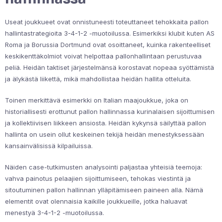
Useat joukkueet ovat onnistuneesti toteuttaneet tehokkaita pallon
hallintastrategioita 3-4-1-2 -muotoilussa. Esimerkiksi klubit kuten AS
Roma ja Borussia Dortmund ovat osoittaneet, kuinka rakenteelliset
keskikenttäkolmiot voivat helpottaa pallonhallintaan perustuvaa
peliä. Heidän taktiset järjestelmänsä korostavat nopeaa syöttämistä
ja älykästä liikettä, mikä mahdollistaa heidän hallita otteluita.
Toinen merkittävä esimerkki on Italian maajoukkue, joka on
historiallisesti erottunut pallon hallinnassa kurinalaisen sijoittumisen
ja kollektiivisen liikkeen ansiosta. Heidän kykynsä säilyttää pallon
hallinta on usein ollut keskeinen tekijä heidän menestyksessään
kansainvälisissä kilpailuissa.
Näiden case-tutkimusten analysointi paljastaa yhteisiä teemoja:
vahva painotus pelaajien sijoittumiseen, tehokas viestintä ja
sitoutuminen pallon hallinnan ylläpitämiseen paineen alla. Nämä
elementit ovat olennaisia kaikille joukkueille, jotka haluavat
menestyä 3-4-1-2 -muotoilussa.