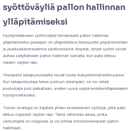
syöttöväyliä pallon hallinnan
ylläpitämiseksi
Hyödyntääkseen syöttöväyliä tehokkaasti pallon hallinnan
ylläpitämiseksi pelaajien on ylläpidettävä tietoisuutta ympäristöstään
ja joukkuekavereidensa sijoittumisesta. Nopeat, lyhyet syötöt voivat
auttaa säilyttämään pallon hallinnan samalla, kun pallo liikkuu
näiden väylien läpi.
Yliompelut laitapuolustajilta voivat luoda lisäsyöttömahdollisuuksia.
Kun laitapuolustaja tekee juoksun eteenpäin, se voi vetää
puolustajia pois paikaltaan, avaten uusia väyliä keskikenttäpelaajien
hyödynnettäväksi.
Toinen strategia on käyttää yhden kosketuksen syöttöjä, jotta pallo
liikkuu nopeasti väylien läpi. Tämä vähentää aikaa, jonka
vastustajilla on reagoida, ja voi johtaa onnistuneempaan pallon
hallintaan.