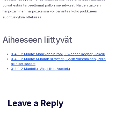
voivat estää tarpeettomat pallon menetykset. Näiden taitojen
harjoittaminen harjoituksissa voi parantaa koko joukkueen
suorituskykyä otteluissa.
Aiheeseen liittyvät
3-4-1-2 Muoto: Maalivahdin rooli, Sweeper-keeper, Jakelu
3-4-1-2 Muoto: Muodon siirtymät, Tyylin vaihtaminen, Pelin
aikaiset säädöt
3-4-1-2 Muotoilu: Väli, Liike, Asettelu
Leave a Reply