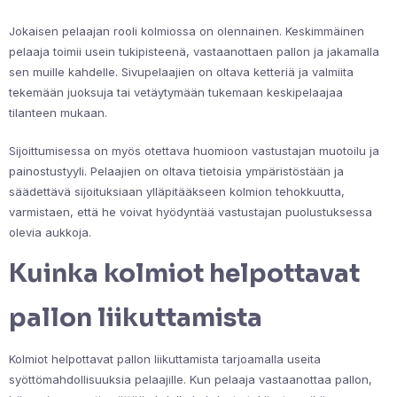
Jokaisen pelaajan rooli kolmiossa on olennainen. Keskimmäinen
pelaaja toimii usein tukipisteenä, vastaanottaen pallon ja jakamalla
sen muille kahdelle. Sivupelaajien on oltava ketteriä ja valmiita
tekemään juoksuja tai vetäytymään tukemaan keskipelaajaa
tilanteen mukaan.
Sijoittumisessa on myös otettava huomioon vastustajan muotoilu ja
painostustyyli. Pelaajien on oltava tietoisia ympäristöstään ja
säädettävä sijoituksiaan ylläpitääkseen kolmion tehokkuutta,
varmistaen, että he voivat hyödyntää vastustajan puolustuksessa
olevia aukkoja.
Kuinka kolmiot helpottavat
pallon liikuttamista
Kolmiot helpottavat pallon liikuttamista tarjoamalla useita
syöttömahdollisuuksia pelaajille. Kun pelaaja vastaanottaa pallon,