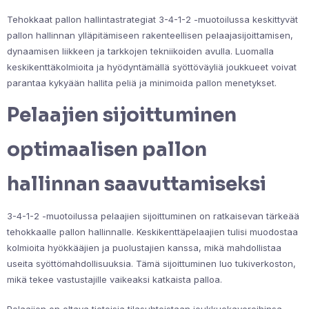
Tehokkaat pallon hallintastrategiat 3-4-1-2 -muotoilussa keskittyvät
pallon hallinnan ylläpitämiseen rakenteellisen pelaajasijoittamisen,
dynaamisen liikkeen ja tarkkojen tekniikoiden avulla. Luomalla
keskikenttäkolmioita ja hyödyntämällä syöttöväyliä joukkueet voivat
parantaa kykyään hallita peliä ja minimoida pallon menetykset.
Pelaajien sijoittuminen
optimaalisen pallon
hallinnan saavuttamiseksi
3-4-1-2 -muotoilussa pelaajien sijoittuminen on ratkaisevan tärkeää
tehokkaalle pallon hallinnalle. Keskikenttäpelaajien tulisi muodostaa
kolmioita hyökkääjien ja puolustajien kanssa, mikä mahdollistaa
useita syöttömahdollisuuksia. Tämä sijoittuminen luo tukiverkoston,
mikä tekee vastustajille vaikeaksi katkaista palloa.
Pelaajien on oltava tietoisia tilasuhteistaan joukkuekavereihinsa.