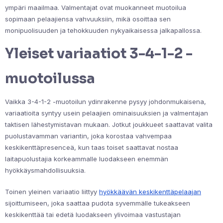
ympäri maailmaa. Valmentajat ovat muokanneet muotoilua
sopimaan pelaajiensa vahvuuksiin, mikä osoittaa sen
monipuolisuuden ja tehokkuuden nykyaikaisessa jalkapallossa.
Yleiset variaatiot 3-4-1-2 -
muotoilussa
Vaikka 3-4-1-2 -muotoilun ydinrakenne pysyy johdonmukaisena,
variaatioita syntyy usein pelaajien ominaisuuksien ja valmentajan
taktisen lähestymistavan mukaan. Jotkut joukkueet saattavat valita
puolustavamman variantin, joka korostaa vahvempaa
keskikenttäpresenceä, kun taas toiset saattavat nostaa
laitapuolustajia korkeammalle luodakseen enemmän
hyökkäysmahdollisuuksia.
Toinen yleinen variaatio liittyy
hyökkäävän keskikenttäpelaajan
sijoittumiseen, joka saattaa pudota syvemmälle tukeakseen
keskikenttää tai edetä luodakseen ylivoimaa vastustajan