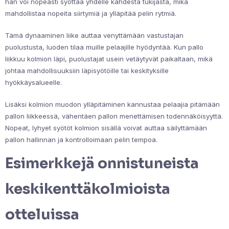
hän voi nopeasti syöttää yhdelle kahdesta tukijasta, mikä
mahdollistaa nopeita siirtymiä ja ylläpitää pelin rytmiä.
Tämä dynaaminen liike auttaa venyttämään vastustajan
puolustusta, luoden tilaa muille pelaajille hyödyntää. Kun pallo
liikkuu kolmion läpi, puolustajat usein vetäytyvät paikaltaan, mikä
johtaa mahdollisuuksiin läpisyötöille tai keskityksille
hyökkäysalueelle.
Lisäksi kolmion muodon ylläpitäminen kannustaa pelaajia pitämään
pallon liikkeessä, vähentäen pallon menettämisen todennäköisyyttä.
Nopeat, lyhyet syötöt kolmion sisällä voivat auttaa säilyttämään
pallon hallinnan ja kontrolloimaan pelin tempoa.
Esimerkkejä onnistuneista
keskikenttäkolmioista
otteluissa