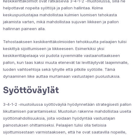
Keskikenttäkolmiot ovat ratkaisevia 3-4-1-2 -muotoilussa, sillä ne
helpottavat nopeita syöttöjä ja pallon hallintaa. Kolme
keskuspuolustajaa mahdollistaa kulmien luomisen tehokasta
jakamista varten, mikä mahdollistaa sujuvan liikkeen ja pallon
hallinnan paineen alla.
Tehostaakseen keskikenttäkolmioiden tehokkuutta pelaajien tulisi
keskittyä sijoittumiseen ja liikkeeseen. Esimerkiksi yksi
keskikenttäpelaaja voi pudota syvemmälle vastaanottaakseen
pallon, kun taas kaksi muuta etenevät tai levittäytyvät laajemmalle,
luoden vaihtoehtoja sekä lyhyille että pitkille syötöille. Tämä
dynaaminen liike auttaa murtamaan vastustajien puolustuksia.
Syöttöväylät
3-4-1-2 -muotoilussa syöttöväyliä hyödynnetään strategisesti pallon
liikuttamisen parantamiseksi. Muotoilun rakenne mahdollistaa useita
syöttömahdollisuuksia, joita voidaan hyödyntää vastustajan
painostuksen ohittamiseksi. Pelaajien tulisi olla tietoisia
sijoittumisestaan varmistaakseen, että he ovat saatavilla nopeille,