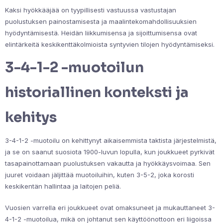
Kaksi hyökkääjää on tyypillisesti vastuussa vastustajan
puolustuksen painostamisesta ja maalintekomahdollisuuksien
hyödyntämisestä. Heidän liikkumisensa ja sijoittumisensa ovat
elintärkeitä keskikenttäkolmioista syntyvien tilojen hyödyntämiseksi.
3-4-1-2 -muotoilun
historiallinen konteksti ja
kehitys
3-4-1-2 -muotoilu on kehittynyt aikaisemmista taktista järjestelmistä,
ja se on saanut suosiota 1900-luvun lopulla, kun joukkueet pyrkivät
tasapainottamaan puolustuksen vakautta ja hyökkäysvoimaa. Sen
juuret voidaan jäljittää muotoiluihin, kuten 3-5-2, joka korosti
keskikentän hallintaa ja laitojen peliä.
Vuosien varrella eri joukkueet ovat omaksuneet ja mukauttaneet 3-
4-1-2 -muotoilua, mikä on johtanut sen käyttöönottoon eri liigoissa