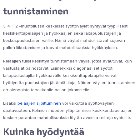
tunnistaminen
3-4-1-2 -muotoilussa keskeiset syöttöväylät syntyvät tyypillisesti
keskikenttäpelaajien ja hyökkääjien sekä laitapuolustajien ja
keskuspuolustajien välille. Nämä väylät mahdollistavat sujuvan
pallon liikuttamisen ja luovat mahdollisuuksia hyökkäyksiin.
Pelaajien tulisi keskittyä tunnistamaan väyliä, jotka avautuvat, kun
vastustajat painostavat. Esimerkiksi diagonaaliset syötöt
laitapuolustajilta hyökkäävälle keskikenttäpelaajalle voivat
hyödyntää puolustajien jättämiä tiloja. Näiden väylien tunnistaminen
on olennaista tehokkaalle pallon jakamiselle.
Lisäksi
pelaajien sijoittuminen
voi vaikuttaa syöttöväylien
saatavuuteen. Kolmion muodon ylläpitäminen keskikenttäpelaajien
kesken parantaa mahdollisuuksia löytää avoimia reittejä syötöille.
Kuinka hyödyntää