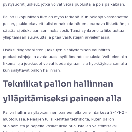
pystysuorat juoksut, jotka voivat vetää puolustajia pois paikaltaan.
Pallon ulkopuolinen liike on myös tärkeää. Kun pelaaja vastaanottaa
pallon, joukkuekaverit tulisi ennakoida hänen seuraava liikkeitään ja
säätää sijoituksiaan sen mukaisesti. Tämä synkronoitu liike auttaa
ylläpitämään sujuvuutta ja pitää vastustajan arvailemassa.
Lisäksi diagonaalisten juoksujen sisällyttäminen voi häiritä
puolustuslinjoja ja avata uusia syöttömahdollisuuksia. Vaihtelemalla
liikemalleja joukkueet voivat luoda dynaamisia hyökkäyksiä samalla
kun säilyttävät pallon hallinnan.
Tekniikat pallon hallinnan
ylläpitämiseksi paineen alla
Pallon hallinnan ylläpitäminen paineen alla on elintärkeää 3-4-1-2 -
muotoilussa. Pelaajien tulisi kehittää tekniikoita, kuten pallon
suojaamista ja nopeita kosketuksia puolustajien väistämiseksi.