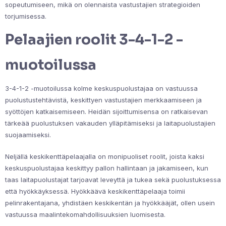
sopeutumiseen, mikä on olennaista vastustajien strategioiden
torjumisessa.
Pelaajien roolit 3-4-1-2 -
muotoilussa
3-4-1-2 -muotoilussa kolme keskuspuolustajaa on vastuussa
puolustustehtävistä, keskittyen vastustajien merkkaamiseen ja
syöttöjen katkaisemiseen. Heidän sijoittumisensa on ratkaisevan
tärkeää puolustuksen vakauden ylläpitämiseksi ja laitapuolustajien
suojaamiseksi.
Neljällä keskikenttäpelaajalla on monipuoliset roolit, joista kaksi
keskuspuolustajaa keskittyy pallon hallintaan ja jakamiseen, kun
taas laitapuolustajat tarjoavat leveyttä ja tukea sekä puolustuksessa
että hyökkäyksessä. Hyökkäävä keskikenttäpelaaja toimii
pelinrakentajana, yhdistäen keskikentän ja hyökkääjät, ollen usein
vastuussa maalintekomahdollisuuksien luomisesta.