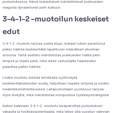
puolustuksessa. Nämä mukautukset mahdollistavat joukkueiden
reagoida dynaamisesti pelin kulkuun.
3-4-1-2 -muotoilun keskeiset
edut
3-4-1-2 -muotoilu tarjoaa useita etuja, mukaan lukien parantunut
pallon hallinta keskikentällä tapahtuvan määrällisen ylivoiman
ansiosta. Tämä asettelu mahdollistaa joukkueiden hallita pelin
tempoa ja ohjata peliä, mikä tekee vastustajille haastavaksi
palauttaa pallon hallinta.
Lisäksi muotoilu edistää tehokkaita syöttöväyliä
keskikenttäkolmioiden avulla, helpottaen nopeita siirtymiä ja luoden
maalintekomahdollisuuksia. Laitapuolustajien joustavuus tarjoaa
myös leveyttä, mikä mahdollistaa monipuolisia hyökkäysstrategioita.
Kaiken kaikkiaan 3-4-1-2 -muotoilu tasapainottaa puolustuksen
vakautta ja hyökkäyspotentiaalia, mikä tekee siitä suositun valinnan