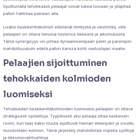
Sijoittumalla tehokkaasti pelaajat voivat tukea toisiaan ja ylläpitää
pallon hallintaa paineen alla.
Lisäksi keskikenttäkolmiot edistävät tiimityötä ja viestintää, sillä
pelaajien on oltava tietoisia toistensa liikkeistä ja aikomuksista.
Tämä synergisyys voi johtaa dynaamisempaan peliin ja parempiin
mahdollisuuksiin edetä pallon kanssa kohti vastustajan maalia.
Pelaajien sijoittuminen
tehokkaiden kolmioden
luomiseksi
Tehokkaiden keskikenttäkolmioiden luomiseksi pelaajien on oltava
strategisesti sijoitettuja. Tyypillisesti yksi pelaaja ottaa keskeisen
roolin, kun taas kaksi muuta sijoittuvat hieman eteenpäin ja sivuille,
muodostaen kolmion. Tämä järjestely mahdollistaa nopeita syöttöjä
ja liikkumisvaihtoehtoja.