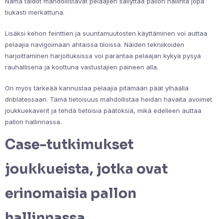
Nämä taidot mahdollistavat pelaajien säilyttää pallon hallinta jopa
tiukasti merkattuna.
Lisäksi kehon feinttien ja suuntamuutosten käyttäminen voi auttaa
pelaajia navigoimaan ahtaissa tiloissa. Näiden tekniikoiden
harjoittaminen harjoituksissa voi parantaa pelaajan kykyä pysyä
rauhallisena ja koottuna vastustajien paineen alla.
On myös tärkeää kannustaa pelaajia pitämään päät ylhäällä
driblatessaan. Tämä tietoisuus mahdollistaa heidän havaita avoimet
joukkuekaverit ja tehdä tietoisia päätöksiä, mikä edelleen auttaa
pallon hallinnassa.
Case-tutkimukset
joukkueista, jotka ovat
erinomaisia pallon
hallinnassa