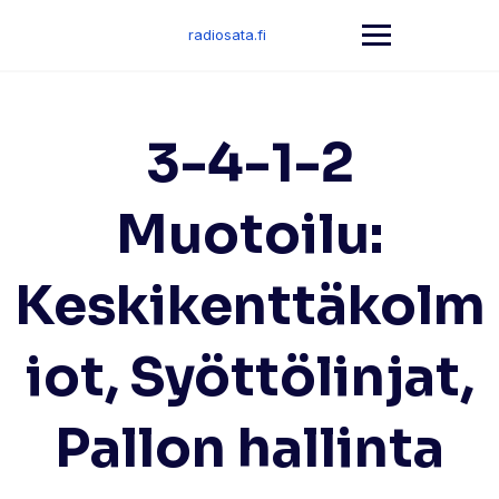
Skip
to
radiosata.fi
content
3-4-1-2
Muotoilu:
Keskikenttäkolm
iot, Syöttölinjat,
Pallon hallinta