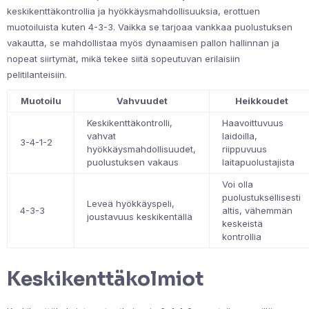
keskikenttäkontrollia ja hyökkäysmahdollisuuksia, erottuen
muotoiluista kuten 4-3-3. Vaikka se tarjoaa vankkaa puolustuksen
vakautta, se mahdollistaa myös dynaamisen pallon hallinnan ja
nopeat siirtymät, mikä tekee siitä sopeutuvan erilaisiin
pelitilanteisiin.
Muotoilu
Vahvuudet
Heikkoudet
Keskikenttäkontrolli,
Haavoittuvuus
vahvat
laidoilla,
3-4-1-2
hyökkäysmahdollisuudet,
riippuvuus
puolustuksen vakaus
laitapuolustajista
Voi olla
puolustuksellisesti
Leveä hyökkäyspeli,
4-3-3
altis, vähemmän
joustavuus keskikentällä
keskeistä
kontrollia
Keskikenttäkolmiot