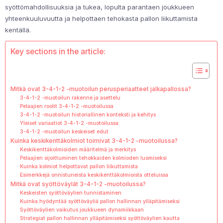
syöttömahdollisuuksia ja tukea, lopulta parantaen joukkueen
yhteenkuuluvuutta ja helpottaen tehokasta pallon liikuttamista
kentällä.
Key sections in the article:
Mitkä ovat 3-4-1-2 -muotoilun perusperiaatteet jalkapallossa?
3-4-1-2 -muotoilun rakenne ja asettelu
Pelaajien roolit 3-4-1-2 -muotoilussa
3-4-1-2 -muotoilun historiallinen konteksti ja kehitys
Yleiset variaatiot 3-4-1-2 -muotoilussa
3-4-1-2 -muotoilun keskeiset edut
Kuinka keskikenttäkolmiot toimivat 3-4-1-2 -muotoilussa?
Keskikenttäkolmioiden määritelmä ja merkitys
Pelaajien sijoittuminen tehokkaiden kolmioden luomiseksi
Kuinka kolmiot helpottavat pallon liikuttamista
Esimerkkejä onnistuneista keskikenttäkolmioista otteluissa
Mitkä ovat syöttöväylät 3-4-1-2 -muotoilussa?
Keskeisten syöttöväylien tunnistaminen
Kuinka hyödyntää syöttöväyliä pallon hallinnan ylläpitämiseksi
Syöttöväylien vaikutus joukkueen dynamiikkaan
Strategiat pallon hallinnan ylläpitämiseksi syöttöväylien kautta