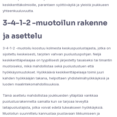
keskikenttäkolmioille, parantaen syöttöväyliä ja yleistä joukkueen
yhteenkuuluvuutta.
3-4-1-2 -muotoilun rakenne
ja asettelu
3-4-1-2 -muotoilu koostuu kolmesta keskuspuolustajasta, jotka on
sijoitettu keskeisesti, tarjoten vahvan puolustuspohjan. Neljä
keskikenttäpelaajaa on tyypillisesti järjestetty tasaiseksi tai timantin
muotoiseksi, mikä mahdollistaa sekä puolustustuen että
hyökkäysmuutokset. Hyökkäävä keskikenttäpelaaja toimii juuri
kahden hyökkääjän takana, helpottaen yhdistelmähyökkäyksiä ja
luoden maalintekomahdollisuuksia.
Tämä asettelu mahdollistaa joukkueiden ylläpitää vankkaa
puolustusrakennetta samalla kun se tarjoaa leveyttä
laitapuolustajista, jotka voivat edetä tukeakseen hyökkäyksiä.
Muotoilun suunnittelu kannustaa joustavaan liikkumiseen ja