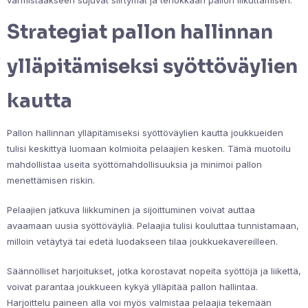
Strategiat pallon hallinnan
ylläpitämiseksi syöttöväylien
kautta
Pallon hallinnan ylläpitämiseksi syöttöväylien kautta joukkueiden
tulisi keskittyä luomaan kolmioita pelaajien kesken. Tämä muotoilu
mahdollistaa useita syöttömahdollisuuksia ja minimoi pallon
menettämisen riskin.
Pelaajien jatkuva liikkuminen ja sijoittuminen voivat auttaa
avaamaan uusia syöttöväyliä. Pelaajia tulisi kouluttaa tunnistamaan,
milloin vetäytyä tai edetä luodakseen tilaa joukkuekavereilleen.
Säännölliset harjoitukset, jotka korostavat nopeita syöttöjä ja liikettä,
voivat parantaa joukkueen kykyä ylläpitää pallon hallintaa.
Harjoittelu paineen alla voi myös valmistaa pelaajia tekemään