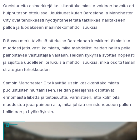
Onnistuneita esimerkkejä keskikenttäkolmioista voidaan havaita eri
huipputason otteluissa. Joukkueet kuten Barcelona ja Manchester
City ovat tehokkaasti hyödyntäneet tätä taktiikkaa hallitakseen
palloa ja luodakseen maalintekomahdollisuuksia.
Eräässä merkittävässä ottelussa Barcelonan keskikenttäkolmikko
muodosti jatkuvasti kolmioita, mikä mahdollisti heidän hallita peliä
painostavaa vastustajaa vastaan. Heidän kykynsä syöttää nopeasti
ja sijoittua uudelleen loi lukuisia mahdollisuuksia, mikä osoitti tämän
strategian tehokkuuden.
Samoin Manchester City käyttää usein keskikenttäkolmioita
puolustusten murtamiseen. Heidän pelaajansa osoittavat
erinomaista liikettä ja tietoisuutta, varmistaen, että kolmioita
muodostuu jopa paineen alla, mikä johtaa onnistuneeseen pallon
hallintaan ja hyökkäyksiin.