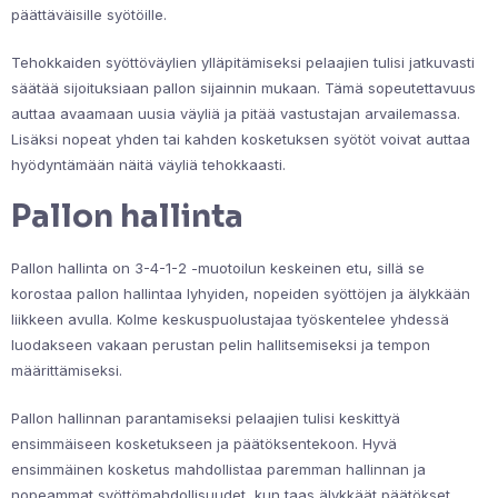
päättäväisille syötöille.
Tehokkaiden syöttöväylien ylläpitämiseksi pelaajien tulisi jatkuvasti
säätää sijoituksiaan pallon sijainnin mukaan. Tämä sopeutettavuus
auttaa avaamaan uusia väyliä ja pitää vastustajan arvailemassa.
Lisäksi nopeat yhden tai kahden kosketuksen syötöt voivat auttaa
hyödyntämään näitä väyliä tehokkaasti.
Pallon hallinta
Pallon hallinta on 3-4-1-2 -muotoilun keskeinen etu, sillä se
korostaa pallon hallintaa lyhyiden, nopeiden syöttöjen ja älykkään
liikkeen avulla. Kolme keskuspuolustajaa työskentelee yhdessä
luodakseen vakaan perustan pelin hallitsemiseksi ja tempon
määrittämiseksi.
Pallon hallinnan parantamiseksi pelaajien tulisi keskittyä
ensimmäiseen kosketukseen ja päätöksentekoon. Hyvä
ensimmäinen kosketus mahdollistaa paremman hallinnan ja
nopeammat syöttömahdollisuudet, kun taas älykkäät päätökset