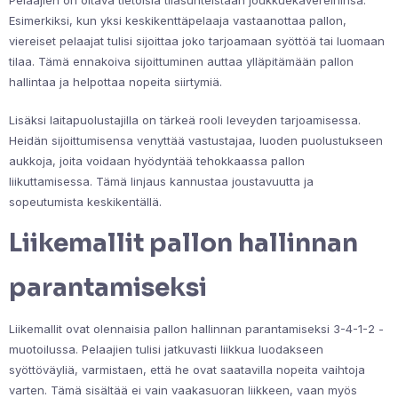
Esimerkiksi, kun yksi keskikenttäpelaaja vastaanottaa pallon,
viereiset pelaajat tulisi sijoittaa joko tarjoamaan syöttöä tai luomaan
tilaa. Tämä ennakoiva sijoittuminen auttaa ylläpitämään pallon
hallintaa ja helpottaa nopeita siirtymiä.
Lisäksi laitapuolustajilla on tärkeä rooli leveyden tarjoamisessa.
Heidän sijoittumisensa venyttää vastustajaa, luoden puolustukseen
aukkoja, joita voidaan hyödyntää tehokkaassa pallon
liikuttamisessa. Tämä linjaus kannustaa joustavuutta ja
sopeutumista keskikentällä.
Liikemallit pallon hallinnan
parantamiseksi
Liikemallit ovat olennaisia pallon hallinnan parantamiseksi 3-4-1-2 -
muotoilussa. Pelaajien tulisi jatkuvasti liikkua luodakseen
syöttöväyliä, varmistaen, että he ovat saatavilla nopeita vaihtoja
varten. Tämä sisältää ei vain vaakasuoran liikkeen, vaan myös