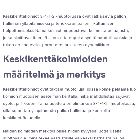
Keskikenttäkolmiot 3-4-1-2 -muotoilussa ovat ratkaisevia pallon
hallinnan ylläpitämiseksi ja tehokkaan pallon liikuttamisen
helpottamiseksi. Nämä kolmiot muodostuvat kolmesta pelaajasta,
jotka sijoittavat itsensä siten, että nopeita syöttömahdollisuuksia ja
tukea on saatavilla, parantaen joukkueen dynamiikkaa.
Keskikenttäkolmioiden
määritelmä ja merkitys
Keskikenttäkolmiot ovat taktisia muotoiluja, joissa kolme pelaajaa luo
kolmion muotoisen asetelman kentällä, mikä mahdollistaa sujuvat
syötöt ja liikkeen. Tämä asettelu on elintärkeä 3-4-1-2 -muotoilussa,
sillä se auttaa ylläpitämään pallon hallintaa ja kontrollia
keskikenttäalueella.
Näiden kolmioden merkitys piilee niiden kyvyssä luoda useita
syöttöväyliä, mikä tekee vastustajille vaikeaksi katkaista palloa.