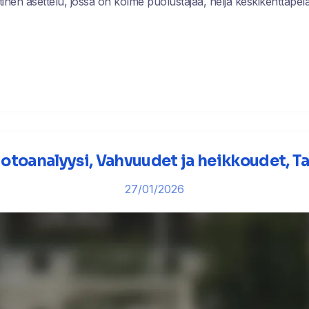
inen asettelu, jossa on kolme puolustajaa, neljä keskikenttäpel
otoanalyysi, Vahvuudet ja heikkoudet, T
27/01/2026