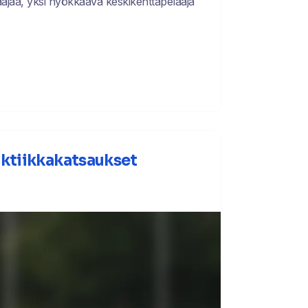
aajaa, yksi hyökkäävä keskikenttäpelaaja
aktiikkakatsaukset