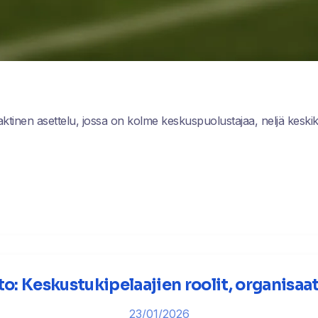
ktinen asettelu, jossa on kolme keskuspuolustajaa, neljä keski
o: Keskustukipelaajien roolit, organisaat
23/01/2026