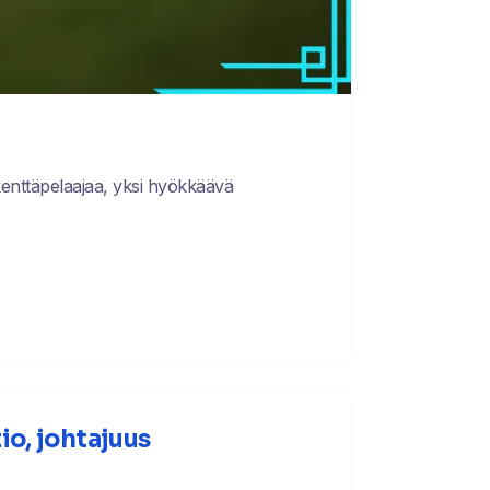
kenttäpelaajaa, yksi hyökkäävä
io, johtajuus