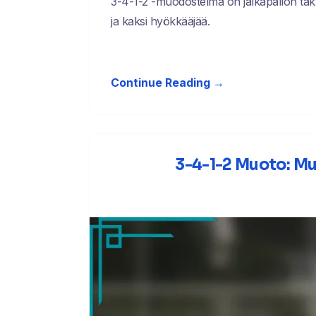
3-4-1-2 -muodostelma on jalkapallon takt
ja kaksi hyökkääjää.
Continue Reading →
3-4-1-2 Muoto: Mu