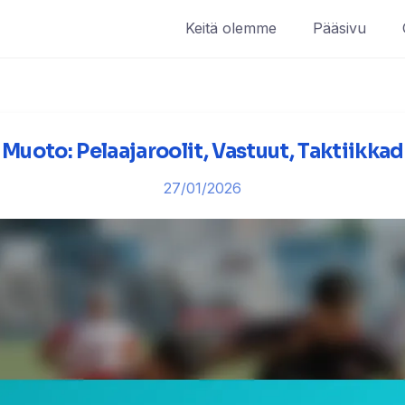
Keitä olemme
Pääsivu
 Muoto: Pelaajaroolit, Vastuut, Taktiikkadi
27/01/2026